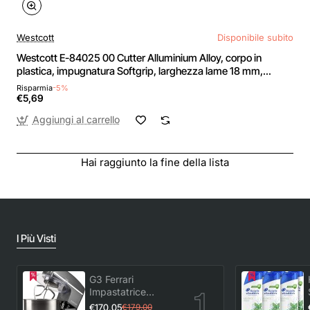
Westcott
Disponibile subito
Westcott E-84025 00 Cutter Alluminium Alloy, corpo in
plastica, impugnatura Softgrip, larghezza lame 18 mm,
grigio/nero
Risparmia
-5%
€5,69
Aggiungi al carrello
Hai raggiunto la fine della lista
I Più Visti
G3 Ferrari
Impastatrice
Planetaria con
€170,05
€179,00