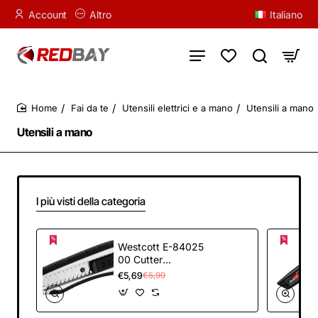
Account
Altro
Italiano
Fai da te
Utensili elettrici e a mano
Utensili a mano
home
Utensili a mano
I più visti della categoria
Westcott E-84025
00 Cutter
Alluminium Alloy,
€5,69
€5,99
corpo in plastica,
impugnatura
Softgrip, larghezza