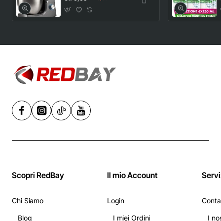
Tirapasta Pastaio
10&Lode G20113,
1500 W, 10 Litri,
Acciaio
Inossidabile, 6
velocità,
Nero/Acciaio -
Grigio
Scopri RedBay
Il mio Account
Servi
Chi Siamo
Login
Conta
Blog
I miei Ordini
I no