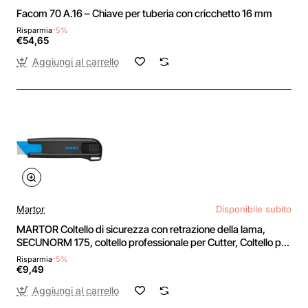
Facom 70 A.16 – Chiave per tuberia con cricchetto 16 mm
Risparmia
-5%
€54,65
Aggiungi al carrello
Martor
Disponibile subito
MARTOR Coltello di sicurezza con retrazione della lama,
SECUNORM 175, coltello professionale per Cutter, Coltello per
cartone, piccolo, in plastica, Per mancini e destrorsi -
Risparmia
-5%
B01N9J8T0E Metallico
€9,49
Aggiungi al carrello