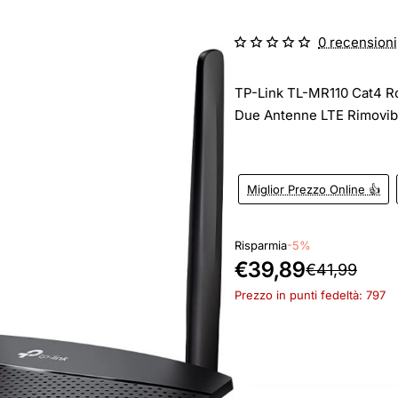
0 recensioni
TP-Link TL-MR110 Cat4 R
Due Antenne LTE Rimovibi
Miglior Prezzo Online 👍
Risparmia
-5%
€39,89
€41,99
Prezzo in punti fedeltà: 797