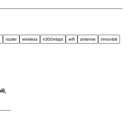
PS 165 Hz LED
16" WQXGA 240 Hz DDS,
ws 11 Home
Windows 11 Home
App
mail
4
router
wireless
n300mbps
wifi
antenne
rimovibili
li,