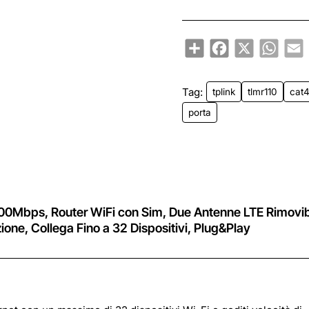
15.6" FHD I
LCD, Windo
Share
Facebook
X
Whats
E
Tag:
tplink
tlmr110
cat
porta
0Mbps, Router WiFi con Sim, Due Antenne LTE Rimovibi
e, Collega Fino a 32 Dispositivi, Plug&Play