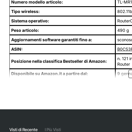
Numero modello articolo:
TL-MR1
Tipo wireless:
802.11
Sistema operativo:
Router
Peso articolo:
490 g
Aggiornamenti software garantiti fino a:
sconosc
ASIN:
B0CS3
n. 121 i
Posizione nella classifica Bestseller di Amazon:
Router
Disponibile su Amazon.it a partire dal:
9 genn
Visti di Recente
I Più Visti