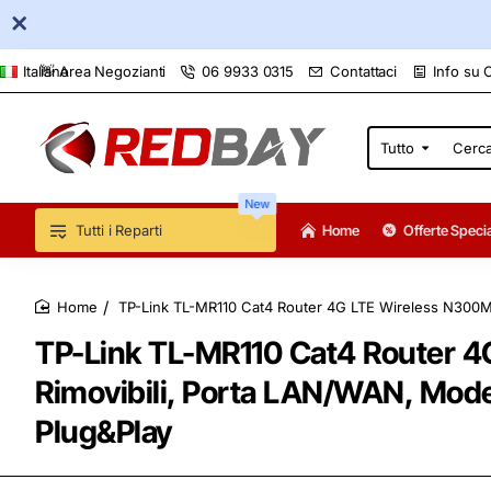
👋 Area Negozianti
06 9933 0315
Contattaci
Info su 
Italiano
Tutto
Cerca
qui...
New
Tutti i Reparti
Home
Offerte Specia
TP-Link TL-MR110 Cat4 Router 4G LTE Wireless N300Mb
home
TP-Link TL-MR110 Cat4 Router 4
Rimovibili, Porta LAN/WAN, Mode
Plug&Play