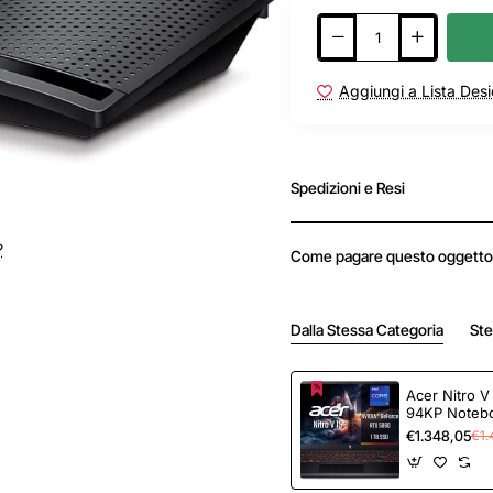
Aggiungi a Lista Desi
Spedizioni e Resi
?
Come pagare questo oggetto
Dalla Stessa Categoria
Ste
Acer Nitro 
94KP Noteb
NVIDIA GeFo
€1.348,05
€1.
GB GDDR7, P
Core i9-139
DDR4, 1024 