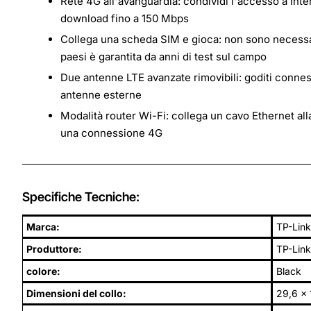
Rete 4G all'avanguardia: condividi l'accesso a Inte
download fino a 150 Mbps
Collega una scheda SIM e gioca: non sono necessari
paesi è garantita da anni di test sul campo
Due antenne LTE avanzate rimovibili: goditi connessi
antenne esterne
Modalità router Wi-Fi: collega un cavo Ethernet al
una connessione 4G
Specifiche Tecniche:
Marca:
TP-Link
Produttore:
TP-Link
colore:
Black
Dimensioni del collo:
29,6 x 