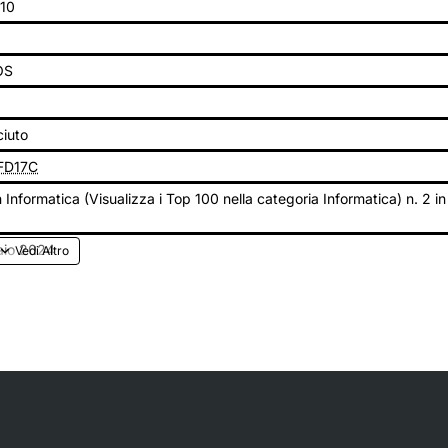
10
b
OS
iuto
FD17C
n Informatica (Visualizza i Top 100 nella categoria Informatica) n. 2 in
aio 2024