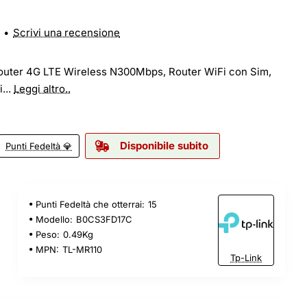
•
Scrivi una recensione
outer 4G LTE Wireless N300Mbps, Router WiFi con Sim,
...
Leggi altro..
Disponibile subito
Punti Fedeltà 💎
Punti Fedeltà che otterrai:
15
Modello:
B0CS3FD17C
Peso:
0.49Kg
MPN:
TL-MR110
Tp-Link