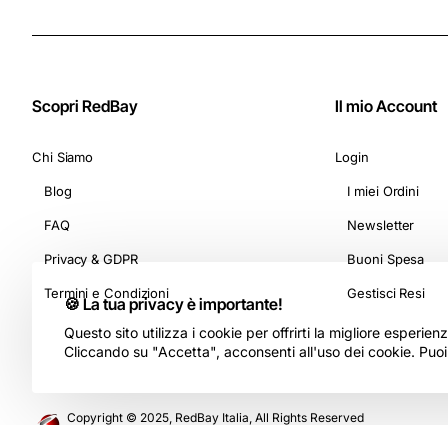
Scopri RedBay
Il mio Account
Chi Siamo
Login
Blog
I miei Ordini
FAQ
Newsletter
Privacy & GDPR
Buoni Spesa
Termini e Condizioni
Gestisci Resi
🍪 La tua privacy è importante!
Questo sito utilizza i cookie per offrirti la migliore esperie
Cliccando su "Accetta", acconsenti all'uso dei cookie. Puo
Copyright © 2025, RedBay Italia, All Rights Reserved
Kelly Services Srl - P. IVA e CF 16811081005 - Rea 1678463