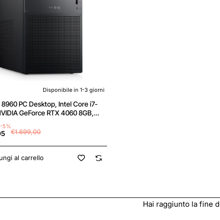
Disponibile in 1-3 giorni
 8960 PC Desktop, Intel Core i7-
NVIDIA GeForce RTX 4060 8GB,
, 1TB SSD, Intel Killer Wi-Fi 6E,
-5%
11 Pro, tastiera e mouse wireless
€1.699,00
05
 QWERTY, nero
ngi al carrello
Hai raggiunto la fine de