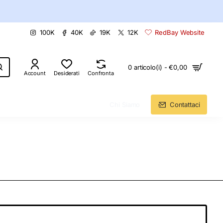
100K
40K
19K
12K
RedBay Website
0 articolo(i) - €0,00
Account
Desiderati
Confronta
Chi Siamo
Contattaci