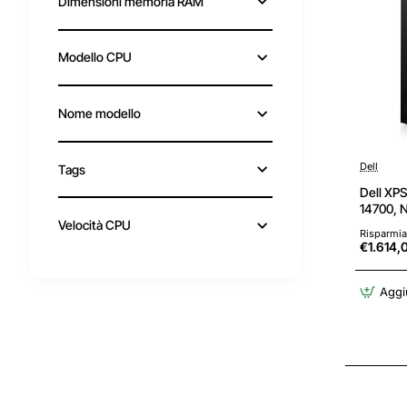
Dimensioni memoria RAM
Modello CPU
Nome modello
Dell
Tags
Dell XPS
14700, 
16GB RAM
Velocità CPU
Risparmia
Windows 
€1.614,
Italiani
Aggiu