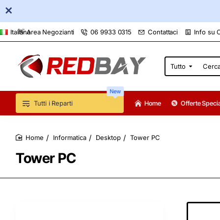
👋 Area Negozianti
06 9933 0315
Contattaci
Info su 
Italiano
Tutto
Cerca
qui...
New
Tutti i Reparti
Home
Offerte Specia
Informatica
Desktop
Tower PC
home
Tower PC