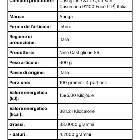
Contatto produttore:
Castiglione S.r.l. C/da San
Cusumano 91100 Erice (TP) Italia
Marca:
Auriga
Forma dell’articolo:
Intero
Regione di
Italia
produzione:
Produttore:
Nino Castiglione SRL
Peso articolo:
600 g
Paese di origine:
Italia
Porzione:
100 grammi, 4 portions
Valore energetico
1595.00 Kilojoule
(kJ):
Valore energetico
381.21 Kilocalorie
(kcal):
Grassi:
33.0000 grammi
- Saturi:
4.7000 grammi