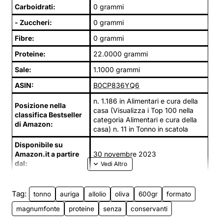
Carboidrati:
0 grammi
- Zuccheri:
0 grammi
Fibre:
0 grammi
Proteine:
22.0000 grammi
Sale:
1.1000 grammi
ASIN:
B0CP836YQ6
n. 1.186 in Alimentari e cura della
Posizione nella
casa (Visualizza i Top 100 nella
classifica Bestseller
categoria Alimentari e cura della
di Amazon:
casa) n. 11 in Tonno in scatola
Disponibile su
Amazon.it a partire
30 novembre 2023
dal:
Tag:
tonno
auriga
allolio
oliva
600gr
formato
magnumfonte
proteine
senza
conservanti