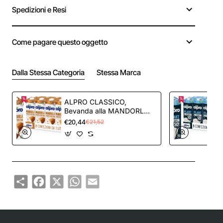
Spedizioni e Resi
Come pagare questo oggetto
Dalla Stessa Categoria
Stessa Marca
ALPRO CLASSICO,
Bevanda alla MANDORLA,
100% vegetale con
€20,44
€21,52
vitamine B2, B12 e D2, E (8
confezioni x 1 Litro)
Share
Facebook
X
WhatsApp
Email