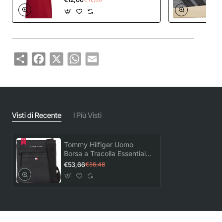
Share
Facebook
X
WhatsApp
Email
Visti di Recente
I Più Visti
Tommy Hilfiger Uomo
Borsa a Tracolla Essential
PU Crossover Piccola, Nero
€53,66
€56,48
(Black), Taglia Unica