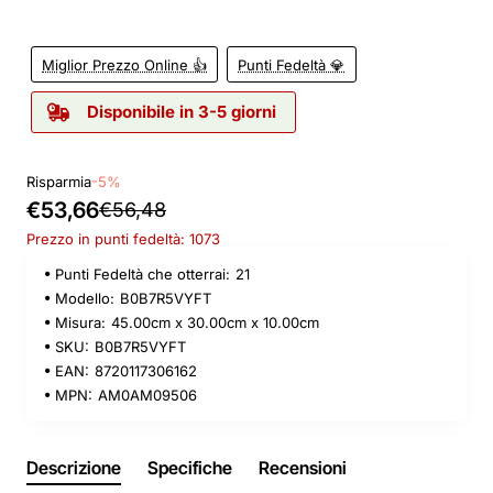
Miglior Prezzo Online 👍
Punti Fedeltà 💎
Disponibile in 3-5 giorni
Risparmia
-5%
€53,66
€56,48
Prezzo in punti fedeltà: 1073
Punti Fedeltà che otterrai:
21
Modello:
B0B7R5VYFT
Misura:
45.00cm x 30.00cm x 10.00cm
SKU:
B0B7R5VYFT
EAN:
8720117306162
MPN:
AM0AM09506
Descrizione
Specifiche
Recensioni