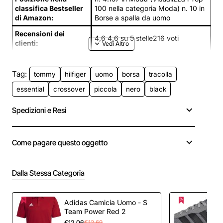
classifica Bestseller
100 nella categoria Moda) n. 10 in
di Amazon:
Borse a spalla da uomo
Recensioni dei
4,6 4,6 su 5 stelle216 voti
clienti:
Tag:
tommy
hilfiger
uomo
borsa
tracolla
essential
crossover
piccola
nero
black
Spedizioni e Resi
Come pagare questo oggetto
Dalla Stessa Categoria
Adidas Camicia Uomo - S
Team Power Red 2
€12,06
€12,69