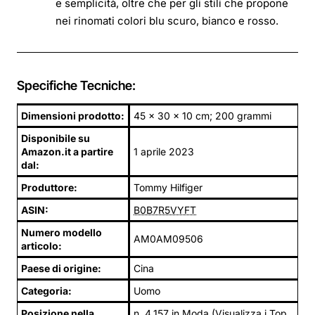
e semplicità, oltre che per gli stili che propone
nei rinomati colori blu scuro, bianco e rosso.
Specifiche Tecniche:
Dimensioni prodotto:
45 x 30 x 10 cm; 200 grammi
Disponibile su
Amazon.it a partire
1 aprile 2023
dal:
Produttore:
Tommy Hilfiger
ASIN:
B0B7R5VYFT
Numero modello
AM0AM09506
articolo:
Paese di origine:
Cina
Categoria:
Uomo
Posizione nella
n. 4.157 in Moda (Visualizza i Top