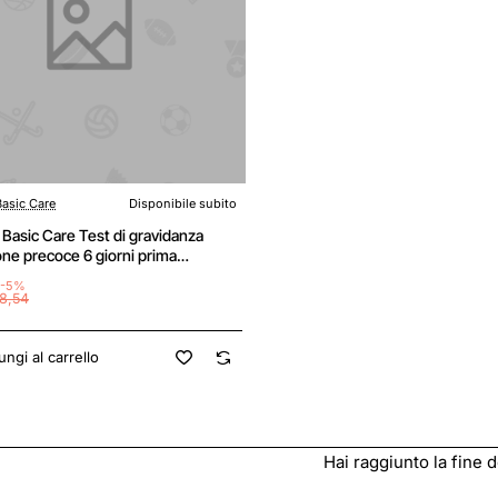
asic Care
Disponibile subito
Basic Care Test di gravidanza
one precoce 6 giorni prima
one da 3 test) - 3 unità
-5%
one da 1)
8,54
ngi al carrello
Hai raggiunto la fine de