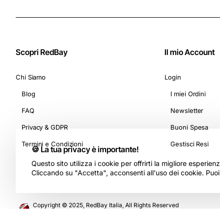
Scopri RedBay
Il mio Account
Chi Siamo
Login
Blog
I miei Ordini
FAQ
Newsletter
Privacy & GDPR
Buoni Spesa
Termini e Condizioni
Gestisci Resi
🍪 La tua privacy è importante!
Questo sito utilizza i cookie per offrirti la migliore esperie
Cliccando su "Accetta", acconsenti all'uso dei cookie. Puo
Copyright © 2025, RedBay Italia, All Rights Reserved
Kelly Services Srl - P. IVA e CF 16811081005 - Rea 1678463