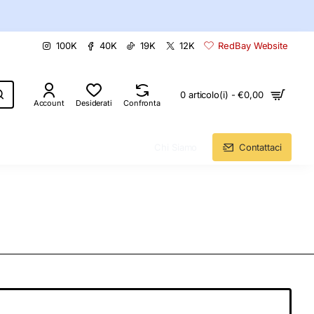
100K
40K
19K
12K
RedBay Website
0 articolo(i) - €0,00
Account
Desiderati
Confronta
Chi Siamo
Contattaci