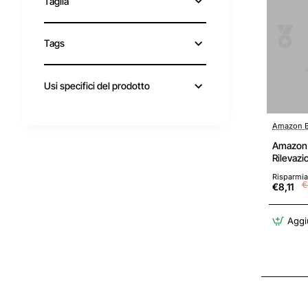
Taglia
Tags
Usi specifici del prodotto
Amazon B
Amazon 
Rilevazi
(confezi
Risparmia
(Confezi
€
€8,11
Aggiu