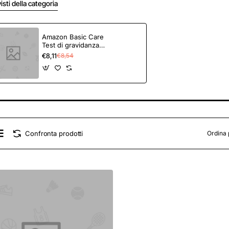
visti della categoria
Amazon Basic Care
Test di gravidanza
Rilevazione precoce 6
€8,11
€8,54
giorni prima
(confezione da 3 test)
- 3 unità (Confezione
da 1)
Confronta prodotti
Ordina 