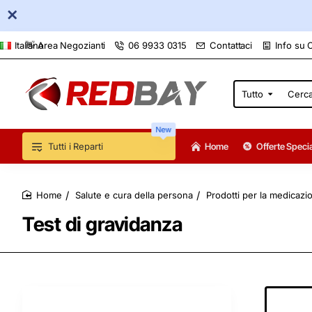
👋 Area Negozianti
06 9933 0315
Contattaci
Info su 
Italiano
Tutto
Cerca
qui...
New
Tutti i Reparti
Home
Offerte Specia
Salute e cura della persona
Prodotti per la medicazi
home
Test di gravidanza