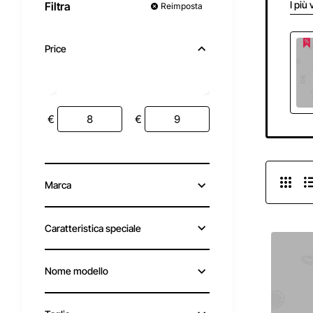
I più 
Filtra
Reimposta
Price
€
€
Marca
Caratteristica speciale
Nome modello