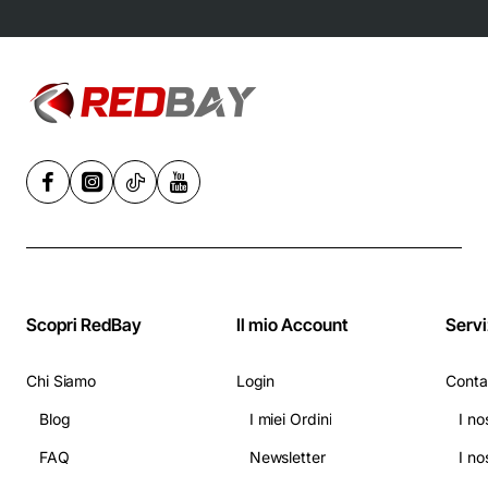
Acciaio
Inossidabile, 6
velocità,
Nero/Acciaio -
Grigio
Scopri RedBay
Il mio Account
Servi
Chi Siamo
Login
Conta
Blog
I miei Ordini
I no
FAQ
Newsletter
I no