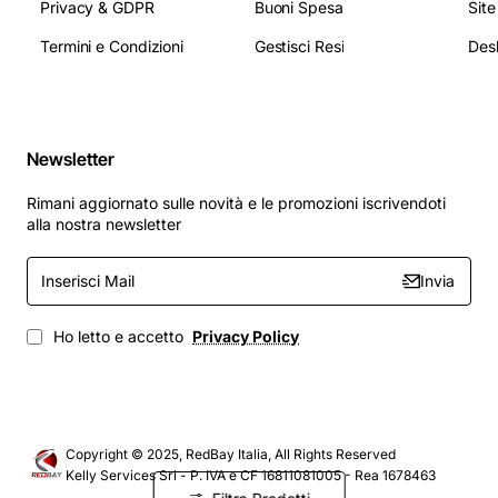
Privacy & GDPR
Buoni Spesa
Sit
Termini e Condizioni
Gestisci Resi
Newsletter
Rimani aggiornato sulle novità e le promozioni iscrivendoti
alla nostra newsletter
Inserisci
Invia
Mail
Ho letto e accetto
Privacy Policy
Copyright © 2025, RedBay Italia, All Rights Reserved
Kelly Services Srl - P. IVA e CF 16811081005 - Rea 1678463