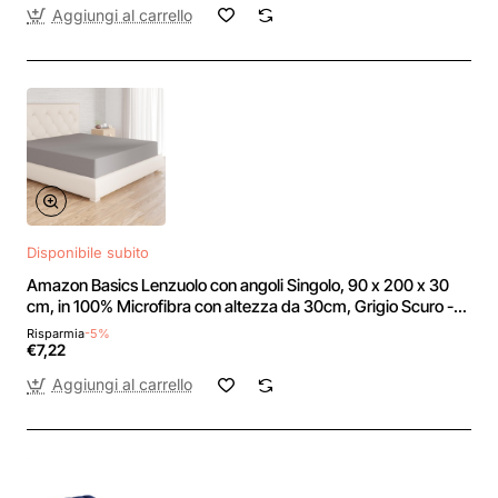
Aggiungi al carrello
Disponibile subito
Amazon Basics Lenzuolo con angoli Singolo, 90 x 200 x 30
cm, in 100% Microfibra con altezza da 30cm, Grigio Scuro -
90 x 200 x 30 cm Grigio Scuro
Risparmia
-5%
€7,22
Aggiungi al carrello