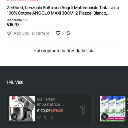
Zer0bed, Lenzuolo Sotto con Angoli Matrimoniale Tinta Unita
100% Cotone ANGOLO MAXI 30CM, 2 Piazze, Bianco,
180x200 - 180x200 + 30 Bianco
Risparmia
-5%
€19,47
Aggiungi al carrello
Hai raggiunto la fine della lista
I Più Visti
G3 Ferrari
Impastatrice
Planetaria con
€170,05
€179,00
Tirapasta Pastaio
10&Lode G20113,
1500 W, 10 Litri,