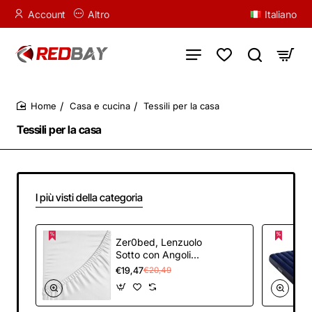
Account
Altro
Italiano
Casa e cucina
Tessili per la casa
home
Tessili per la casa
I più visti della categoria
Zer0bed, Lenzuolo
Sotto con Angoli
Matrimoniale Tinta
€19,47
€20,49
Unita 100% Cotone
ANGOLO MAXI
30CM, 2 Piazze,