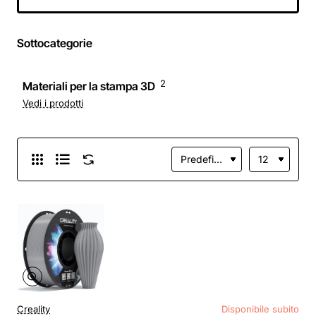
LCD | Resistente
agli urti | Alta
precisione e basso
Sottocategorie
odore | Finitura
dettagliata - cristal
blanco
2
Materiali per la stampa 3D
Vedi i prodotti
Creality
Disponibile subito