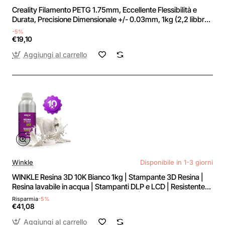
Creality Filamento PETG 1.75mm, Eccellente Flessibilità e
Durata, Precisione Dimensionale +/- 0.03mm, 1kg (2,2 libbre)
per Stampanti 3D, PETG Grigio - 1KG Grigio
-5%
€19,10
Aggiungi al carrello
Winkle
Disponibile in 1-3 giorni
WINKLE Resina 3D 10K Bianco 1kg | Stampante 3D Resina |
Resina lavabile in acqua | Stampanti DLP e LCD | Resistente
agli urti | Alta precisione e basso odore | Finitura dettagliata -
Risparmia
-5%
cristal blanco
€41,08
Aggiungi al carrello