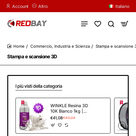
Account
Altro
Italiano
Commercio, Industria e Scienza
Stampa e scansione 
home
Stampa e scansione 3D
I più visti della categoria
WINKLE Resina 3D
10K Bianco 1kg |
Stampante 3D
€41,08
€43,24
Resina | Resina
lavabile in acqua |
Stampanti DLP e