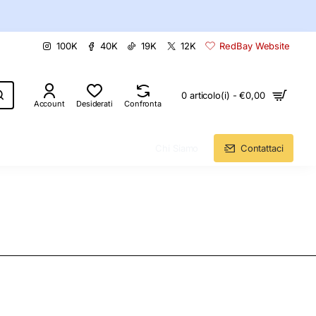
100K
40K
19K
12K
RedBay Website
0 articolo(i) - €0,00
Account
Desiderati
Confronta
Chi Siamo
Contattaci