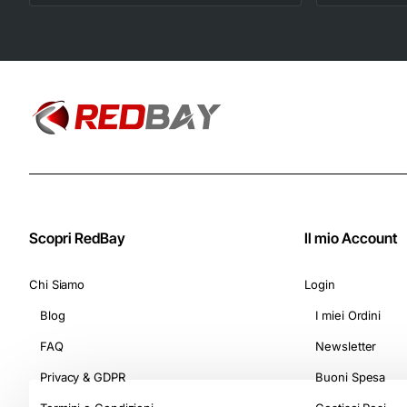
deciso e corposo (10
Astucci da 10
Capsule) - Adatte
per Macchine
Nespresso Original
Scopri RedBay
Il mio Account
Chi Siamo
Login
Blog
I miei Ordini
FAQ
Newsletter
Privacy & GDPR
Buoni Spesa