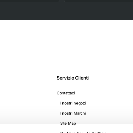
Compatibili con le
Viaggio, Bacchetta e
Macchine Nescafè*
Diffusore per styling
Dolce Gusto* -
2 livelli di
Camomilla con
riscaldamento e
Melatonina
ventola, On The Go
D1500
Servizio Clienti
Contattaci
I nostri negozi
I nostri Marchi
Site Map