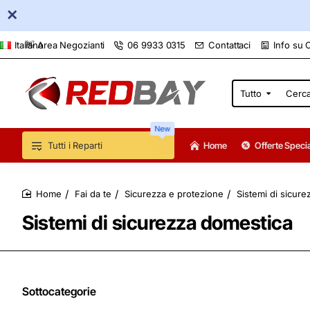
👋 Area Negozianti
06 9933 0315
Contattaci
Info su 
Italiano
Tutto
Cerca
qui...
New
Tutti i Reparti
Home
Offerte Specia
Fai da te
Sicurezza e protezione
Sistemi di sicur
home
Sistemi di sicurezza domestica
Sottocategorie