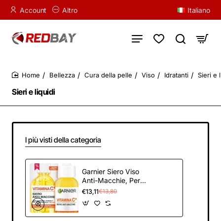
Account
Altro
Italiano
Bellezza
Cura della pelle
Viso
Idratanti
Sieri e 
home
Sieri e liquidi
I più visti della categoria
Garnier Siero Viso
Anti-Macchie, Per
Tutti i Tipi di Pelle,
€13,11
€13,80
Pelle Luminosa e
Macchie Scure
Ridotte, Formula con