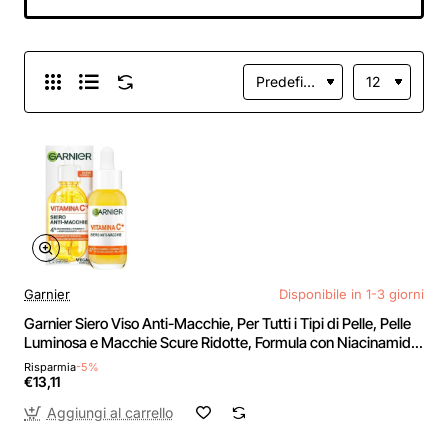
Niacinamide
Uniformante, Melasyl
e Vitamina C, Vitamin
C, 30 ml
Garnier
Disponibile in 1-3 giorni
Garnier Siero Viso Anti-Macchie, Per Tutti i Tipi di Pelle, Pelle
Luminosa e Macchie Scure Ridotte, Formula con Niacinamide
Uniformante, Melasyl e Vitamina C, Vitamin C, 30 ml
Risparmia
-5%
€13,11
Aggiungi al carrello