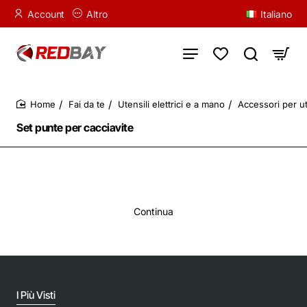
Account
Altro
Italiano
Fai da te
Utensili elettrici e a mano
Accessori per ute
home
Set punte per cacciavite
Continua
I Più Visti