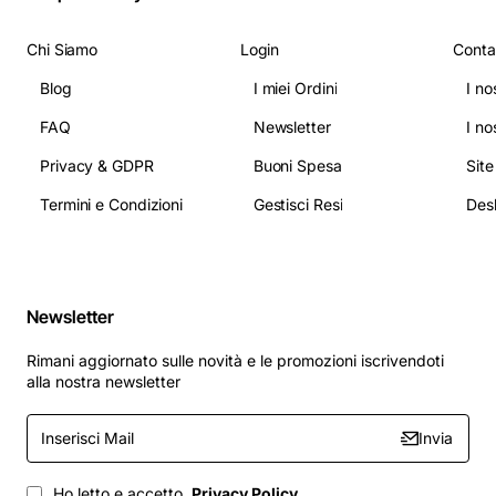
Chi Siamo
Login
Conta
Blog
I miei Ordini
I no
FAQ
Newsletter
I no
Privacy & GDPR
Buoni Spesa
Sit
Termini e Condizioni
Gestisci Resi
Newsletter
Rimani aggiornato sulle novità e le promozioni iscrivendoti
alla nostra newsletter
Inserisci
Invia
Mail
Ho letto e accetto
Privacy Policy