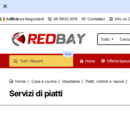
👋 Area Negozianti
06 9933 0315
Contattaci
Info su 
Italiano
Tutto
Cerca
qui...
New
Tutti i Reparti
Home
Offerte Specia
Casa e cucina
Vasellame
Piatti, ciotole e vassoi
home
Servizi di piatti