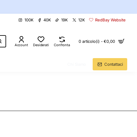
100K
40K
19K
12K
RedBay Website
0 articolo(i) - €0,00
Account
Desiderati
Confronta
Chi Siamo
Contattaci