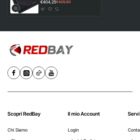
Portatile da 2TB, USB 3.2
€404,25
€425,53
Gen 2x2, 20 Gbps, Nero -
2 TB
Scopri RedBay
Il mio Account
Servi
Chi Siamo
Login
Conta