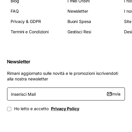
Blog
I miei Ordini
I no
FAQ
Newsletter
I no
Privacy & GDPR
Buoni Spesa
Sit
Termini e Condizioni
Gestisci Resi
Newsletter
Rimani aggiornato sulle novità e le promozioni iscrivendoti
alla nostra newsletter
Inserisci
Invia
Mail
Ho letto e accetto
Privacy Policy