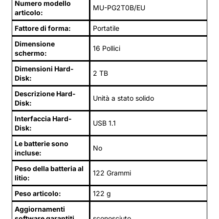
Numero modello
MU-PG2T0B/EU
articolo:
Fattore di forma:
Portatile
Dimensione
16 Pollici
schermo:
Dimensioni Hard-
2 TB
Disk:
Descrizione Hard-
Unità a stato solido
Disk:
Interfaccia Hard-
USB 1.1
Disk:
Le batterie sono
No
incluse:
Peso della batteria al
122 Grammi
litio:
Peso articolo:
122 g
Aggiornamenti
software garantiti
sconosciuto