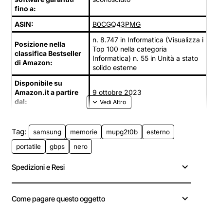
fino a:
ASIN:
B0CGQ43PMG
n. 8.747 in Informatica (Visualizza i
Posizione nella
Top 100 nella categoria
classifica Bestseller
Informatica) n. 55 in Unità a stato
di Amazon:
solido esterne
Disponibile su
Amazon.it a partire
9 ottobre 2023
dal:
Tag:
samsung
memorie
mupg2t0b
esterno
portatile
gbps
nero
Spedizioni e Resi
Come pagare questo oggetto