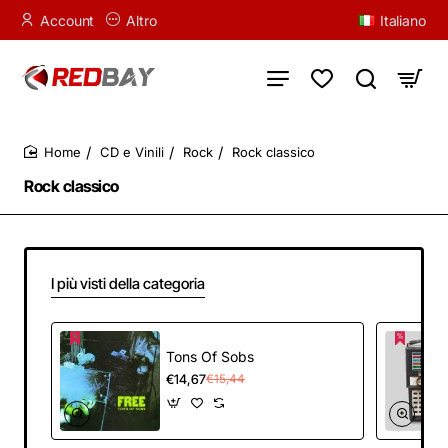
Account
Altro
Italiano
CD e Vinili
Rock
Rock classico
home
Rock classico
I più visti della categoria
Tons Of Sobs
€14,67
€15,44