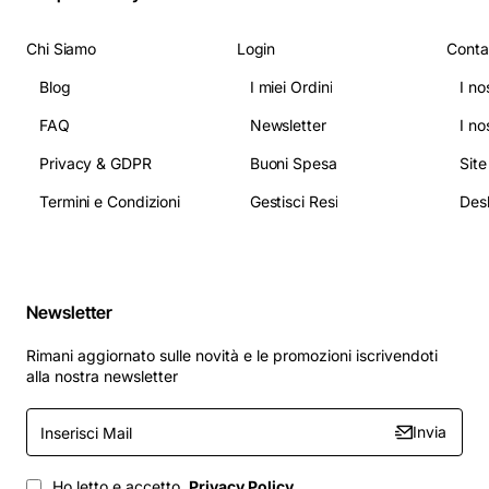
Chi Siamo
Login
Conta
Blog
I miei Ordini
I no
FAQ
Newsletter
I no
Privacy & GDPR
Buoni Spesa
Sit
Termini e Condizioni
Gestisci Resi
Newsletter
Rimani aggiornato sulle novità e le promozioni iscrivendoti
alla nostra newsletter
Inserisci
Invia
Mail
Ho letto e accetto
Privacy Policy