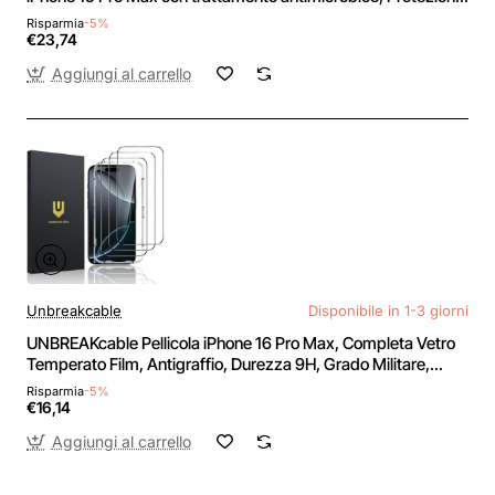
a rotture avanzata, graffi e cadute da 0.9m - iPhone 15 Pro
Risparmia
-5%
Max
€23,74
Aggiungi al carrello
Unbreakcable
Disponibile in 1-3 giorni
UNBREAKcable Pellicola iPhone 16 Pro Max, Completa Vetro
Temperato Film, Antigraffio, Durezza 9H, Grado Militare,
99,99% HD, Tocco Sensibile, 3 pezzi - iPhone 16 Pro Max
Risparmia
-5%
€16,14
Aggiungi al carrello