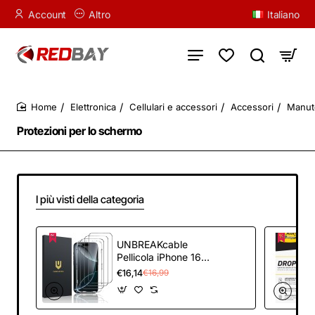
Account
Altro
Italiano
Elettronica
Cellulari e accessori
Accessori
Manute
home
Protezioni per lo schermo
I più visti della categoria
UNBREAKcable
Pellicola iPhone 16
Pro Max, Completa
€16,14
€16,99
Vetro Temperato
Film, Antigraffio,
Durezza 9H, Grado