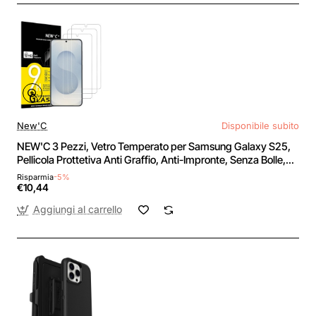
New'C
Disponibile subito
NEW'C 3 Pezzi, Vetro Temperato per Samsung Galaxy S25,
Pellicola Prottetiva Anti Graffio, Anti-Impronte, Senza Bolle,
Durezza 9H, Ultra Trasparente, Ultra Resistente - S25 6,2
Risparmia
-5%
pollici
€10,44
Aggiungi al carrello