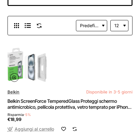
Militare, 99,99%
HD, Tocco Sensibile,
3 pezzi - iPhone 16
Pro Max
Belkin
Disponibile in 3-5 giorni
Belkin ScreenForce TemperedGlass Proteggi schermo
antimicrobico, pellicola protettiva, vetro temprato per iPhone
15/14 Pro, trasparente, antigraffio, include supporto per
Risparmia
-5%
un'applicazione senza bolle
€18,99
Aggiungi al carrello