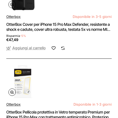
Otterbox
Disponibile in 3-5 giorni
OtterBox Cover per iPhone 15 Pro Max Defender, resistente a
shock e cadute, cover ultra robusta, testata 5x vs norme MIL-
STD 810G,Nero - iPhone 15 Pro Max Nero
Risparmia
-5%
€47,49
Aggiungi al carrello
Otterbox
Disponibile in 1-3 giorni
OtterBox Pellicola protettiva in Vetro temperato Premium per
iPhone 15 Pro Max con trattamento antimicrobico, Protezione