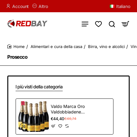
Account
Altro
Italiano
Alimentari e cura della casa
Birra, vino e alcolici
Vin
home
Prosecco
I più visti della categoria
Valdo Marca Oro
Valdobbiadene
Prosecco Superiore
€44,40
€46,74
DOCG, 750 ml x 6