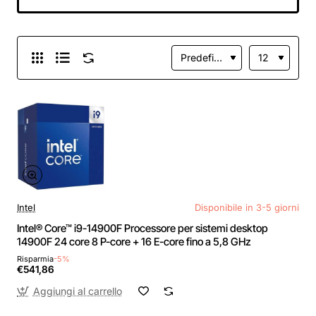
threads, 120W TDP,
AM5 Socket,
104MB cache,
Boost di Frequenza
fino a 5.0 GHz max,
senza ventole)
Intel
Disponibile in 3-5 giorni
Intel® Core™ i9-14900F Processore per sistemi desktop
14900F 24 core 8 P-core + 16 E-core fino a 5,8 GHz
Risparmia
-5%
€541,86
Aggiungi al carrello