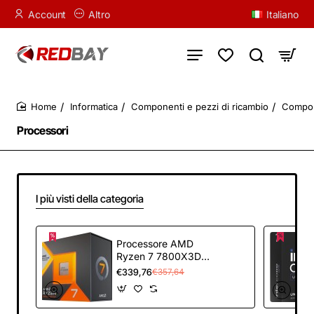
Account
Altro
Italiano
Informatica
Componenti e pezzi di ricambio
Compon
home
Processori
I più visti della categoria
Processore AMD
Ryzen 7 7800X3D
con 3D V Cache
€339,76
€357,64
technology (scheda
grafica integrata
Radeon, 8 cores/16