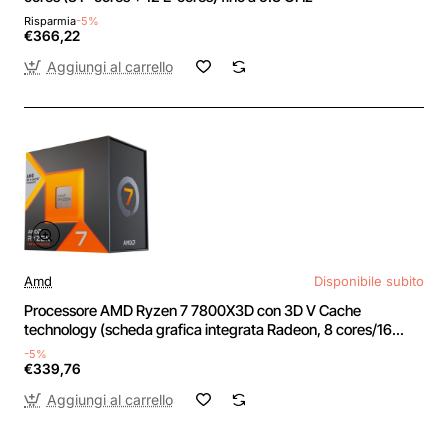
Risparmia
-5%
€366,22
Aggiungi al carrello
Amd
Disponibile subito
Processore AMD Ryzen 7 7800X3D con 3D V Cache
technology (scheda grafica integrata Radeon, 8 cores/16
threads, 120W TDP, AM5 Socket, 104MB cache, Boost di
-5%
Frequenza fino a 5.0 GHz max, senza ventole)
€339,76
Aggiungi al carrello