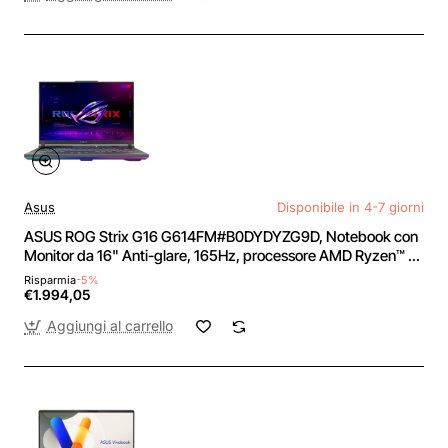
Asus
Disponibile in 4-7 giorni
ASUS ROG Strix G16 G614FM#B0DYDYZG9D, Notebook con
Monitor da 16" Anti-glare, 165Hz, processore AMD Ryzen™ 9
9955HX, RAM 16GB, 1TB SSD, NVIDIA® GeForce RTX™ 5060
Risparmia
-5%
8GB GDDR7, Win11 Home, Gray
€1.994,05
Aggiungi al carrello