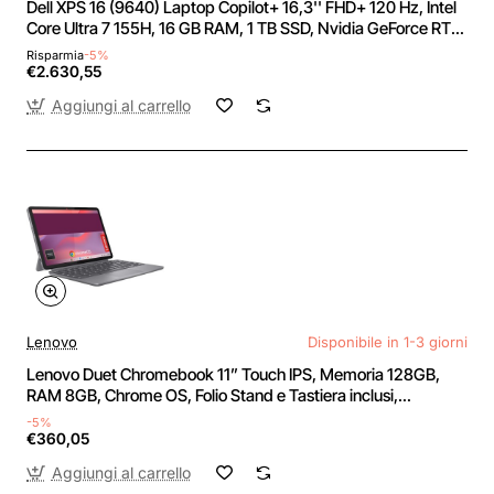
Dell XPS 16 (9640) Laptop Copilot+ 16,3'' FHD+ 120 Hz, Intel
Core Ultra 7 155H, 16 GB RAM, 1 TB SSD, Nvidia GeForce RTX
4050, Windows 11 Pro, Tastiera retroilluminata QWERTY -
Risparmia
-5%
Platino
€2.630,55
Aggiungi al carrello
Lenovo
Disponibile in 1-3 giorni
Lenovo Duet Chromebook 11” Touch IPS, Memoria 128GB,
RAM 8GB, Chrome OS, Folio Stand e Tastiera inclusi,
Notebook e Tablet Convertibile per Studio e Lavoro,
-5%
MediaTek Kompanio 838
€360,05
Aggiungi al carrello