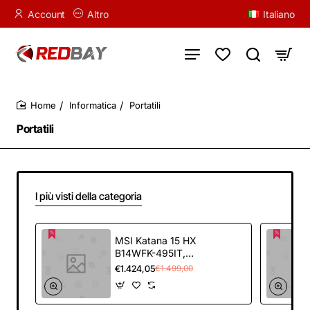
Account
Altro
Italiano
Informatica
Portatili
home
Portatili
I più visti della categoria
MSI Katana 15 HX
B14WFK-495IT,
Notebook Gaming
€1.424,05
€1.499,00
15.6" FHD 144Hz,
Intel Core i9-
14900HX, Nvidia