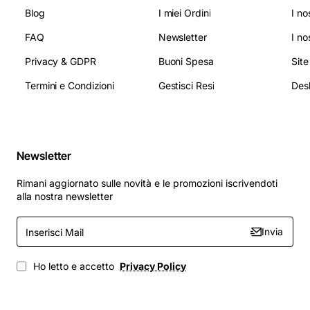
Blog
I miei Ordini
I no
FAQ
Newsletter
I no
Privacy & GDPR
Buoni Spesa
Sit
Termini e Condizioni
Gestisci Resi
Newsletter
Rimani aggiornato sulle novità e le promozioni iscrivendoti
alla nostra newsletter
Inserisci
Invia
Mail
Ho letto e accetto
Privacy Policy