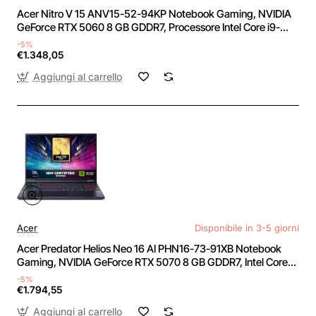
Acer Nitro V 15 ANV15-52-94KP Notebook Gaming, NVIDIA
GeForce RTX 5060 8 GB GDDR7, Processore Intel Core i9-
13900H, Ram 16 GB DDR4, 1024 GB SSD, Display 15.6" FHD
-5%
IPS 165 Hz LED LCD, Windows 11 Home
€1.348,05
Aggiungi al carrello
Acer
Disponibile in 3-5 giorni
Acer Predator Helios Neo 16 AI PHN16-73-91XB Notebook
Gaming, NVIDIA GeForce RTX 5070 8 GB GDDR7, Intel Core
Ultra 9 275HX, RAM 32 GB DDR5, 1 TB SSD, Display 16"
-5%
WQXGA 240 Hz DDS, Windows 11 Home
€1.794,55
Aggiungi al carrello