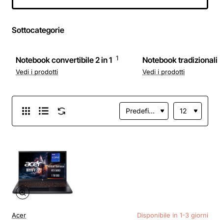
RTX 5060 8GB
GDDR7, 1TB SSD
PCIe4, 16GB RAM
Sottocategorie
DDR5 5600MHz,
WiFi 6E, Win 11
Home [Layout e
garanzia ITA]
1
Notebook convertibile 2 in 1
Notebook tradizionali
Vedi i prodotti
Vedi i prodotti
Acer
Disponibile in 1-3 giorni