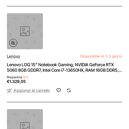
Lenovo
Disponibile in 1-3 giorni
Lenovo LOQ 15" Notebook Gaming, NVIDIA GeForce RTX
5060 8GB GDDR7, Intel Core i7-13650HX, RAM 16GB DDR5,
1TB SSD, Schermo 15.6" FHD (1920x1080) 144Hz, Windows
Risparmia
-5%
11 Home, Tastiera Retroilluminata Bianca
€1.329,05
Aggiungi al carrello