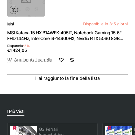
Msi
Disponibile in 3-5 giorni
MSI Katana 15 HX B14WFK-495IT, Notebook Gaming 15.6"
FHD 144Hz, Intel Core i9-14900HX, Nvidia RTX 5060 8GB
GDDR7, 1TB SSD PCIe4, 16GB RAM DDR5 5600MHz, WiFi 6E,
Risparmia
-5%
Win 11 Home [Layout e garanzia ITA]
€1.424,05
Aggiungi al carrello
Hai raggiunto la fine della lista
I Più Visti
G3 Ferrari
Impastatrice