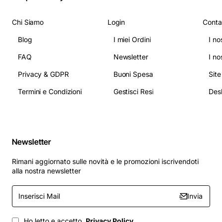
Chi Siamo
Login
Conta
Blog
I miei Ordini
I no
FAQ
Newsletter
I no
Privacy & GDPR
Buoni Spesa
Sit
Termini e Condizioni
Gestisci Resi
Newsletter
Rimani aggiornato sulle novità e le promozioni iscrivendoti
alla nostra newsletter
Inserisci
Invia
Mail
Ho letto e accetto
Privacy Policy