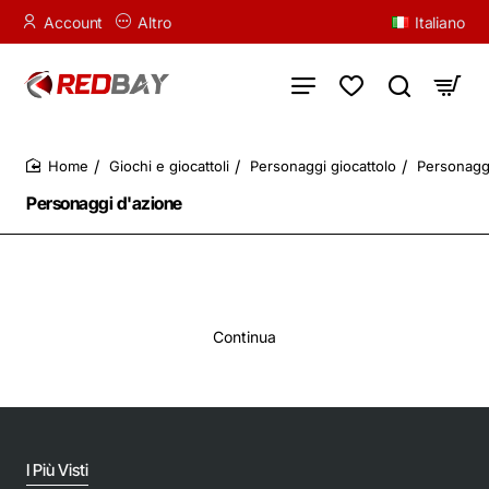
Account
Altro
Italiano
Giochi e giocattoli
Personaggi giocattolo
Personagg
home
Personaggi d'azione
Continua
I Più Visti