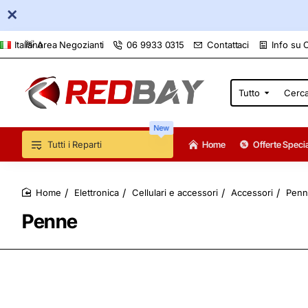
👋 Area Negozianti
06 9933 0315
Contattaci
Info su 
Italiano
Tutto
Cerca
qui...
New
Tutti i Reparti
Home
Offerte Specia
Elettronica
Cellulari e accessori
Accessori
Penn
home
Penne