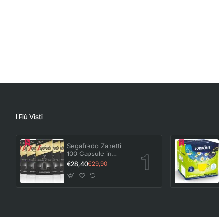
I Più Visti
Segafredo Zanetti
100 Capsule in
Alluminio compatibili
€28,40
€29,90
con Nespresso di
Caffè Ristretto Gusto
deciso e corposo (10
Astucci da 10
Capsule) - Adatte
per Macchine
Nespresso Original