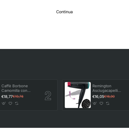
Continua
Caffè Borbone
Remington
Camomilla con
Asciugacapelli
Melatonina - 64
2000W - Pieghevol
€18,77
€16,05
€19,76
€16,90
capsule (4
e Potente -
confezioni da 16) -
Asciugacapelli da
Compatibili con le
Viaggio, Bacchetta e
Macchine Nescafè*
Diffusore per styling
Dolce Gusto* -
2 livelli di
Camomilla con
riscaldamento e
Melatonina
ventola, On The Go