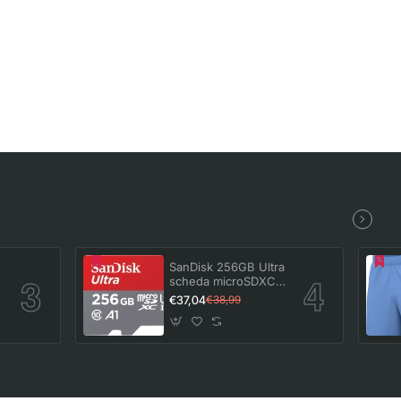
SanDisk 256GB Ultra
scheda microSDXC
e
+ adattatore SD fino
€37,04
€38,99
a 150 MB/s con
prestazioni app A1
UHS-I Class 10 U1 -
,
256 GB