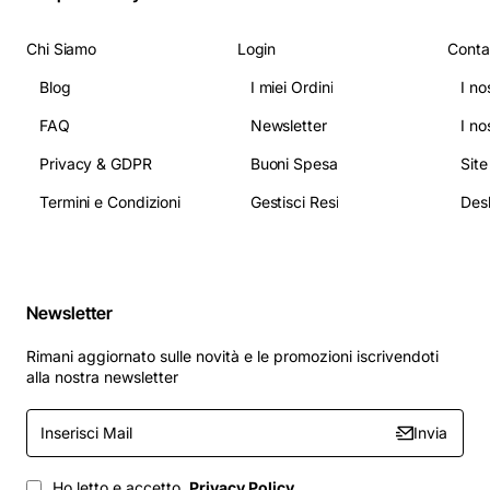
Chi Siamo
Login
Conta
Blog
I miei Ordini
I no
FAQ
Newsletter
I no
Privacy & GDPR
Buoni Spesa
Sit
Termini e Condizioni
Gestisci Resi
Newsletter
Rimani aggiornato sulle novità e le promozioni iscrivendoti
alla nostra newsletter
Inserisci
Invia
Mail
Ho letto e accetto
Privacy Policy