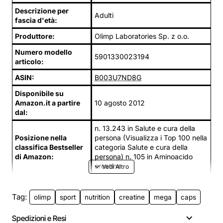
Descrizione per
Adulti
fascia d'età:
Produttore:
Olimp Laboratories Sp. z o.o.
Numero modello
5901330023194
articolo:
ASIN:
B003U7ND8G
Disponibile su
Amazon.it a partire
10 agosto 2012
dal:
n. 13.243 in Salute e cura della
Posizione nella
persona (Visualizza i Top 100 nella
classifica Bestseller
categoria Salute e cura della
di Amazon:
persona) n. 105 in Aminoacido
creatina
Tag:
olimp
sport
nutrition
creatine
mega
caps
Spedizioni e Resi