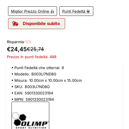
Miglior Prezzo Online 👍
Punti Fedeltà 💎
Disponibile subito
Risparmia
-5%
€24,45
€25,74
Prezzo in punti fedeltà: 488
Punti Fedeltà che otterrai:
9
Modello:
B003U7ND8G
Misura:
10.00cm x 10.00cm x 15.00cm
SKU:
B003U7ND8G
EAN:
5901330023194
MPN:
5901330023194