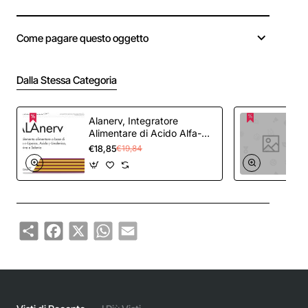
Come pagare questo oggetto
Dalla Stessa Categoria
Alanerv, Integratore
Alimentare di Acido Alfa-
Lipoico e Acido Gamma-
€18,85
€19,84
Linoleico, Vitamine e
Selenio, per la Protezione
delle Cellule Dallo Stress
Ossidativo, 20 Compresse
Deglutibili
Share
Facebook
X
WhatsApp
Email