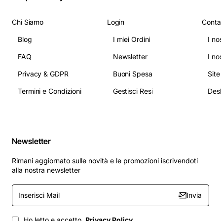
Chi Siamo
Login
Conta
Blog
I miei Ordini
I no
FAQ
Newsletter
I no
Privacy & GDPR
Buoni Spesa
Sit
Termini e Condizioni
Gestisci Resi
Newsletter
Rimani aggiornato sulle novità e le promozioni iscrivendoti
alla nostra newsletter
Inserisci
Invia
Mail
Ho letto e accetto
Privacy Policy