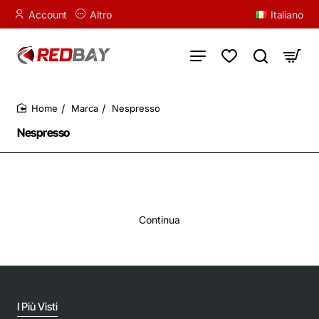
Account
Altro
Italiano
Marca
Nespresso
home
Nespresso
Continua
I Più Visti