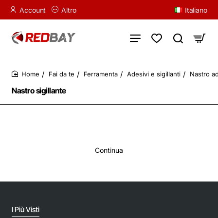
Account
Altro
Italiano
Fai da te
Ferramenta
Adesivi e sigillanti
Nastro a
home
Nastro sigillante
Continua
I Più Visti