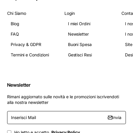
Chi Siamo
Login
Conta
Blog
I miei Ordini
I no
FAQ
Newsletter
I no
Privacy & GDPR
Buoni Spesa
Sit
Termini e Condizioni
Gestisci Resi
Newsletter
Rimani aggiornato sulle novità e le promozioni iscrivendoti
alla nostra newsletter
Inserisci
Invia
Mail
Ho letto e accetto
Privacy Policy