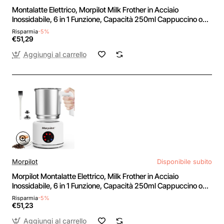
Montalatte Elettrico, Morpilot Milk Frother in Acciaio
Inossidabile, 6 in 1 Funzione, Capacità 250ml Cappuccino o
500 ml Latte Caldo, Design Diviso, Nero - 250ml Nero-s
Risparmia
-5%
€51,29
Aggiungi al carrello
Morpilot
Disponibile subito
Morpilot Montalatte Elettrico, Milk Frother in Acciaio
Inossidabile, 6 in 1 Funzione, Capacità 250ml Cappuccino o
500 ml Latte Caldo, Design Diviso, Bianco - 250ml Bianco-s
Risparmia
-5%
€51,23
Aggiungi al carrello