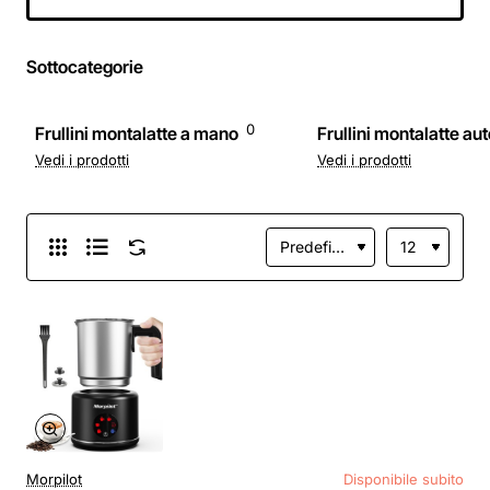
o 500 ml Latte
Caldo, Design
Diviso, Bianco -
Sottocategorie
250ml Bianco-s
0
Frullini montalatte a mano
Frullini montalatte au
Vedi i prodotti
Vedi i prodotti
Morpilot
Disponibile subito