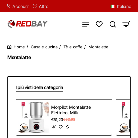
Account
Altro
Italiano
Casa e cucina
Tè e caffè
Montalatte
home
Montalatte
I più visti della categoria
Morpilot Montalatte
Elettrico, Milk
Frother in Acciaio
€51,23
€53,93
Inossidabile, 6 in 1
Funzione, Capacità
250ml Cappuccino