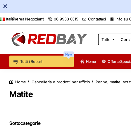
👋 Area Negozianti
06 9933 0315
Contattaci
Info su 
Italiano
Tutto
Cerca
qui...
New
Tutti i Reparti
Home
Offerte Specia
Cancelleria e prodotti per ufficio
Penne, matite, scri
home
Matite
Sottocategorie