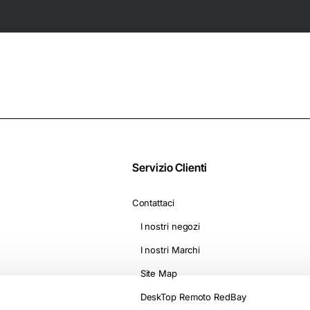
Dolce Gusto* -
2 livelli di
Camomilla con
riscaldamento e
Melatonina
ventola, On The Go
D1500
Servizio Clienti
Contattaci
I nostri negozi
I nostri Marchi
Site Map
DeskTop Remoto RedBay