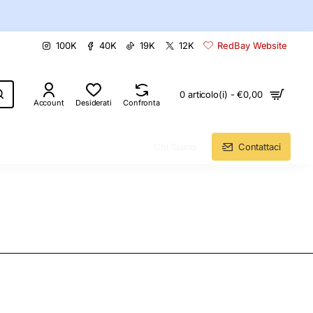
100K
40K
19K
12K
RedBay Website
0 articolo(i) - €0,00
Account
Desiderati
Confronta
Chi Siamo
Contattaci