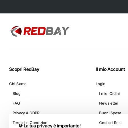
Capsule) - Adatte
per Macchine
Nespresso Original
Scopri RedBay
Il mio Account
Chi Siamo
Login
Blog
I miei Ordini
FAQ
Newsletter
Privacy & GDPR
Buoni Spesa
Termini e Condizioni
Gestisci Resi
🍪 La tua privacy è importante!