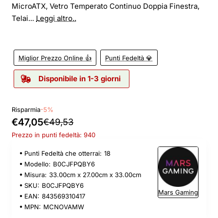
MicroATX, Vetro Temperato Continuo Doppia Finestra,
Telai...
Leggi altro..
Miglior Prezzo Online 👍
Punti Fedeltà 💎
Disponibile in 1-3 giorni
Risparmia
-5%
€47,05
€49,53
Prezzo in punti fedeltà: 940
Punti Fedeltà che otterrai:
18
Modello:
B0CJFPQBY6
Misura:
33.00cm x 27.00cm x 33.00cm
SKU:
B0CJFPQBY6
Mars Gaming
EAN:
843569310417
MPN:
MCNOVAMW