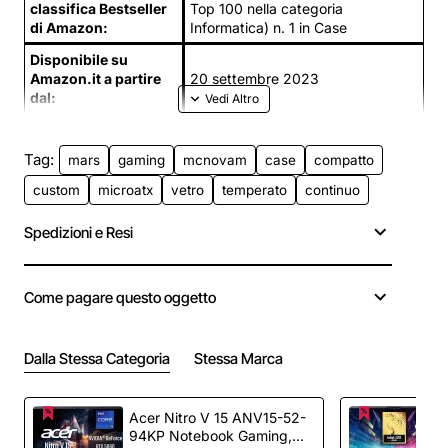
classifica Bestseller
Top 100 nella categoria
di Amazon:
Informatica) n. 1 in Case
Disponibile su
Amazon.it a partire
20 settembre 2023
dal:
Tag:
mars
gaming
mcnovam
case
compatto
custom
microatx
vetro
temperato
continuo
Spedizioni e Resi
Come pagare questo oggetto
Dalla Stessa Categoria
Stessa Marca
Acer Nitro V 15 ANV15-52-
94KP Notebook Gaming,