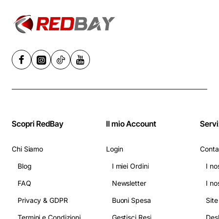
Scopri RedBay
Il mio Account
Servi
Chi Siamo
Login
Conta
Blog
I miei Ordini
I no
FAQ
Newsletter
I no
Privacy & GDPR
Buoni Spesa
Sit
Termini e Condizioni
Gestisci Resi