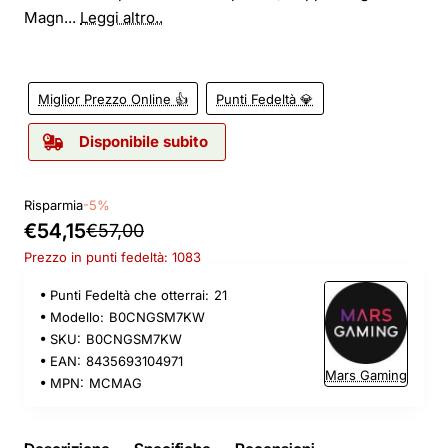
Magn...
Leggi altro..
Miglior Prezzo Online 👍
Punti Fedeltà 💎
Disponibile subito
Risparmia
-5%
€54,15
€57,00
Prezzo in punti fedeltà: 1083
Punti Fedeltà che otterrai:
21
Modello:
B0CNGSM7KW
SKU:
B0CNGSM7KW
EAN:
8435693104971
Mars Gaming
MPN:
MCMAG