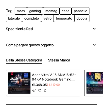
Tag:
mars
gaming
mcmag
case
pannello
laterale
completo
vetro
temperato
doppia
Spedizioni e Resi
Come pagare questo oggetto
Dalla Stessa Categoria
Stessa Marca
Acer Nitro V 15 ANV15-52-
94KP Notebook Gaming,
NVIDIA GeForce RTX 5060
€1.348,05
€1.419,00
8 GB GDDR7, Processore
Intel Core i9-13900H, Ram
16 GB DDR4, 1024 GB SSD,
Display 15.6" FHD IPS 165
Hz LED LCD, Windows 11
Home