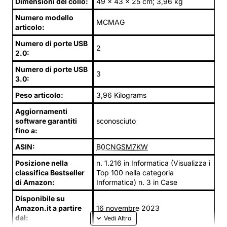
Dimensioni del collo:
49 x 43 x 25 cm; 3,96 kg
Numero modello
MCMAG
articolo:
Numero di porte USB
2
2.0:
Numero di porte USB
3
3.0:
Peso articolo:
3,96 Kilograms
Aggiornamenti
software garantiti
sconosciuto
fino a:
ASIN:
B0CNGSM7KW
Posizione nella
n. 1.216 in Informatica (Visualizza i
classifica Bestseller
Top 100 nella categoria
di Amazon:
Informatica) n. 3 in Case
Disponibile su
Amazon.it a partire
16 novembre 2023
dal: