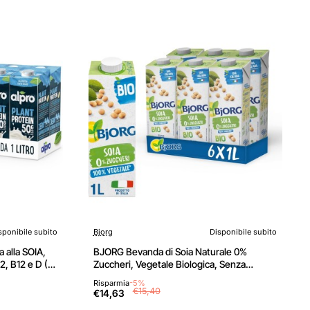
sponibile subito
Bjorg
Disponibile subito
alla SOIA,
BJORG Bevanda di Soia Naturale 0%
2, B12 e D (8
Zuccheri, Vegetale Biologica, Senza
Glutine, Gusto Delicato, 6x1L - 6 l
Risparmia
-5%
(Confezione da 1)
€15,40
€14,63