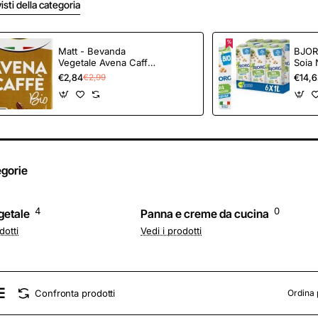
visti della categoria
Matt - Bevanda
BJOR
Vegetale Avena Caffè
Soia 
Bio - Senza Lattosio -
Zucch
€2,84
€14,
€2,99
1l
Biolo
Gluti
Delic
(Conf
egorie
4
0
getale
Panna e creme da cucina
dotti
Vedi i prodotti
Confronta prodotti
Ordina 