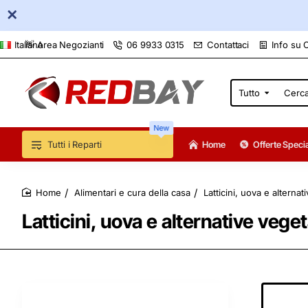
👋 Area Negozianti
06 9933 0315
Contattaci
Info su 
Italiano
Tutto
Cerca
qui...
New
Tutti i Reparti
Home
Offerte Specia
Alimentari e cura della casa
Latticini, uova e alternat
home
Latticini, uova e alternative veget