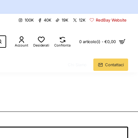
100K
40K
19K
12K
RedBay Website
0 articolo(i) - €0,00
Account
Desiderati
Confronta
Chi Siamo
Contattaci