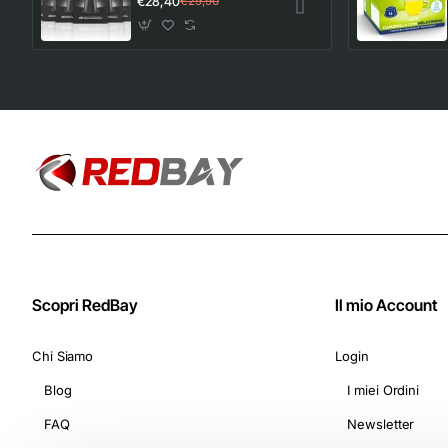
€28,40
€29,90
con Nespresso di
Caffè Ristretto Gusto
deciso e corposo (10
Astucci da 10
Capsule) - Adatte
per Macchine
Nespresso Original
Scopri RedBay
Il mio Account
Chi Siamo
Login
Blog
I miei Ordini
FAQ
Newsletter