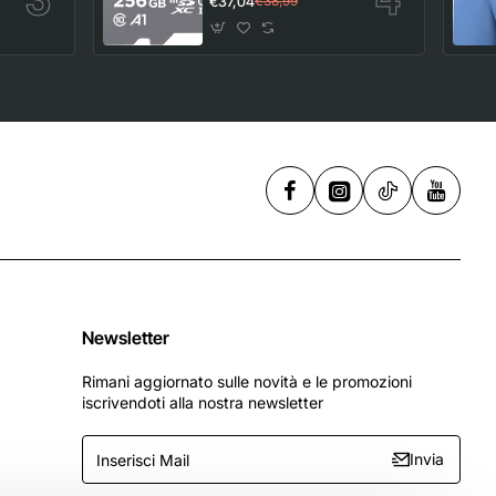
€37,04
€38,99
a 150 MB/s con
prestazioni app A1
UHS-I Class 10 U1 -
,
256 GB
Newsletter
Rimani aggiornato sulle novità e le promozioni
iscrivendoti alla nostra newsletter
Inserisci
Invia
Mail