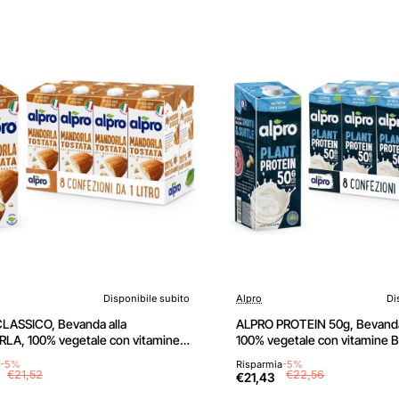
Disponibile subito
Alpro
Di
LASSICO, Bevanda alla
ALPRO PROTEIN 50g, Bevanda 
A, 100% vegetale con vitamine
100% vegetale con vitamine B
 D2, E (8 confezioni x 1 Litro)
confezioni x 1 Litro)
-5%
Risparmia
-5%
€21,52
€22,56
€21,43