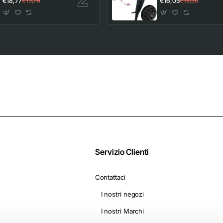
€18,77
€16,05
€19,76
€16,90
capsule (4
e Potente -
confezioni da 16) -
Asciugacapelli da
Compatibili con le
Viaggio, Bacchetta e
Macchine Nescafè*
Diffusore per styling
Dolce Gusto* -
2 livelli di
Camomilla con
riscaldamento e
Melatonina
ventola, On The Go
D1500
Servizio Clienti
Contattaci
I nostri negozi
I nostri Marchi