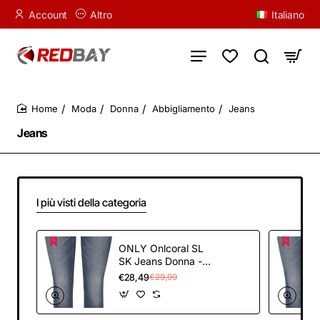
Account
Altro
Italiano
Moda
Donna
Abbigliamento
Jeans
home
Jeans
I più visti della categoria
ONLY Onlcoral SL
SK Jeans Donna -
30W / 30L Blu
€28,49
€29,99
(Dark Blue Denim)