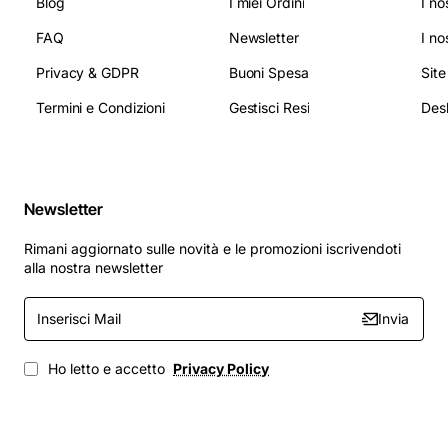
Blog
I miei Ordini
I no
FAQ
Newsletter
I no
Privacy & GDPR
Buoni Spesa
Sit
Termini e Condizioni
Gestisci Resi
Newsletter
Rimani aggiornato sulle novità e le promozioni iscrivendoti
alla nostra newsletter
Inserisci
Invia
Mail
Ho letto e accetto
Privacy Policy