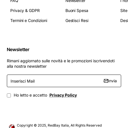
FAQ
Newsletter
I no
Privacy & GDPR
Buoni Spesa
Sit
Termini e Condizioni
Gestisci Resi
Newsletter
Rimani aggiornato sulle novità e le promozioni iscrivendoti
alla nostra newsletter
Inserisci
Invia
Mail
Ho letto e accetto
Privacy Policy
Copyright © 2025, RedBay Italia, All Rights Reserved