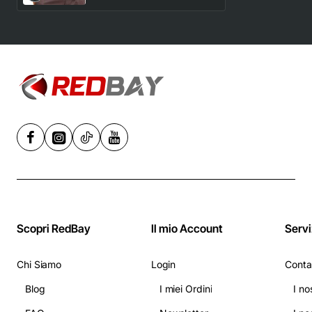
Scopri RedBay
Il mio Account
Servi
Chi Siamo
Login
Conta
Blog
I miei Ordini
I no