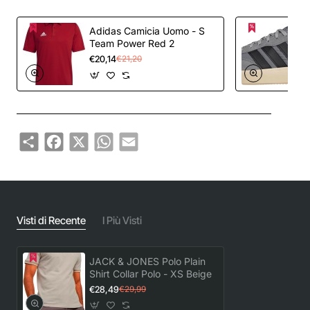
Adidas Camicia Uomo - S
Team Power Red 2
€20,14
€21,20
Share
Facebook
X
WhatsApp
Email
Visti di Recente
I Più Visti
JACK & JONES Polo Plain
Shirt Collar Polo - XS Beige
€28,49
€29,99