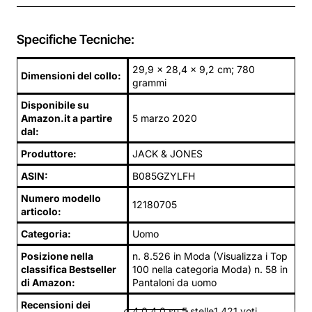
Specifiche Tecniche:
29,9 x 28,4 x 9,2 cm; 780
Dimensioni del collo:
grammi
Disponibile su
Amazon.it a partire
5 marzo 2020
dal:
Produttore:
JACK & JONES
ASIN:
B085GZYLFH
Numero modello
12180705
articolo:
Categoria:
Uomo
Posizione nella
n. 8.526 in Moda (Visualizza i Top
classifica Bestseller
100 nella categoria Moda) n. 58 in
di Amazon:
Pantaloni da uomo
Recensioni dei
4,0 4,0 su 5 stelle1.421 voti