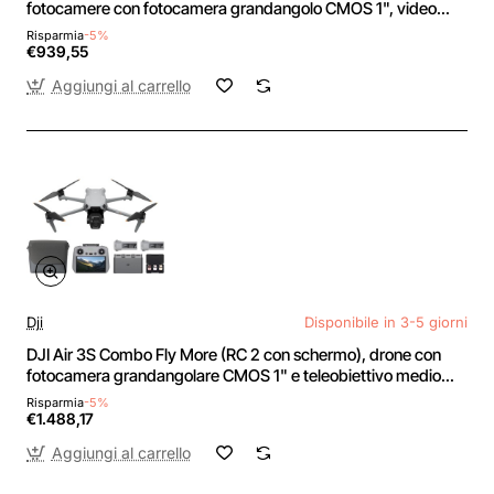
fotocamere con fotocamera grandangolo CMOS 1", video
HDR 4K/60fps e 14 stop di gamma dinamica, 45 minuti di
Risparmia
-5%
volo, distanza di trasmissione 20 km
€939,55
Aggiungi al carrello
Dji
Disponibile in 3-5 giorni
DJI Air 3S Combo Fly More (RC 2 con schermo), drone con
fotocamera grandangolare CMOS 1" e teleobiettivo medio
per adulti, 4K/60fps, rilevamento omnidirezionale e 3 batterie
Risparmia
-5%
per volare più a lungo
€1.488,17
Aggiungi al carrello