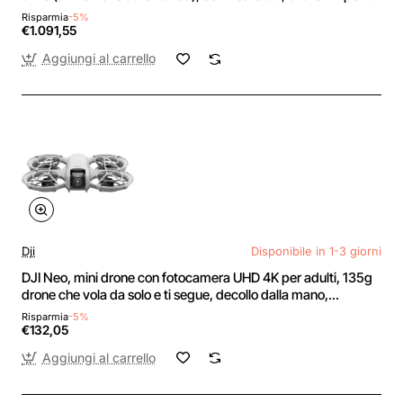
principianti, drone con fotocamera, CMOS da 1 pollice,
Risparmia
-5%
rilevamento degli ostacoli
€1.091,55
Aggiungi al carrello
Dji
Disponibile in 1-3 giorni
DJI Neo, mini drone con fotocamera UHD 4K per adulti, 135g
drone che vola da solo e ti segue, decollo dalla mano,
tracciamento del soggetto, QuickShot, video stabilizzati,
Risparmia
-5%
(senza radiocomando)
€132,05
Aggiungi al carrello