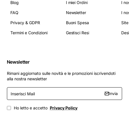
Blog
I miei Ordini
I no
FAQ
Newsletter
I no
Privacy & GDPR
Buoni Spesa
Sit
Termini e Condizioni
Gestisci Resi
Newsletter
Rimani aggiornato sulle novità e le promozioni iscrivendoti
alla nostra newsletter
Inserisci
Invia
Mail
Ho letto e accetto
Privacy Policy