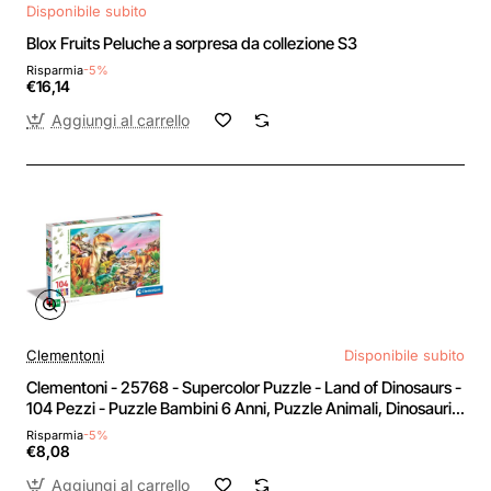
Disponibile subito
Blox Fruits Peluche a sorpresa da collezione S3
Risparmia
-5%
€16,14
Aggiungi al carrello
Clementoni
Disponibile subito
Clementoni - 25768 - Supercolor Puzzle - Land of Dinosaurs -
104 Pezzi - Puzzle Bambini 6 Anni, Puzzle Animali, Dinosauri,
Illustrazione, Made In Italy
Risparmia
-5%
€8,08
Aggiungi al carrello