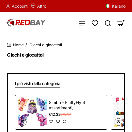
Account
Altro
Italiano
Giochi e giocattoli
home
Giochi e giocattoli
I più visti della categoria
Simba - FluffyFly 4
assortimenti,
morbido peluche da
€12,32
€12,97
12 cm, misura ali 30
cm, soffia nella
confezione e