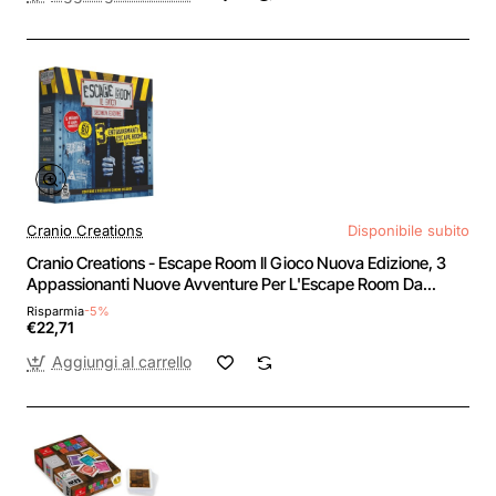
Cranio Creations
Disponibile subito
Cranio Creations - Escape Room Il Gioco Nuova Edizione, 3
Appassionanti Nuove Avventure Per L'Escape Room Da
Tavolo Più Famosa, Edizione in Lingua Italiana
Risparmia
-5%
€22,71
Aggiungi al carrello