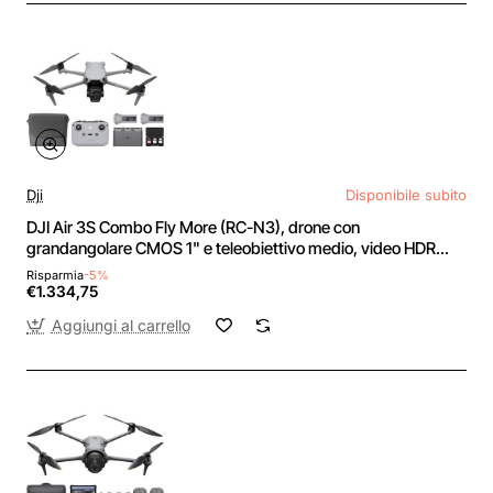
Dji
Disponibile subito
DJI Air 3S Combo Fly More (RC-N3), drone con
grandangolare CMOS 1" e teleobiettivo medio, video HDR
4K/60fps, rilevamento omnidirezionale ostacoli in notturna e 3
Risparmia
-5%
batterie per volare più a lungo
€1.334,75
Aggiungi al carrello