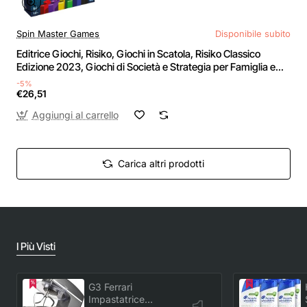
Spin Master Games
Disponibile subito
Editrice Giochi, Risiko, Giochi in Scatola, Risiko Classico
Edizione 2023, Giochi di Società e Strategia per Famiglia e
Amici, Giochi da Tavolo per Adulti e Bambini, da 3 a 6
-5%
Giocatori, 10+ Anni
€26,51
Aggiungi al carrello
Carica altri prodotti
I Più Visti
G3 Ferrari
Impastatrice