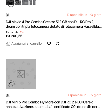
Dji
Disponibile in 1-3 giorni
DJI Mavic 4 Pro Combo Creator 512 GB con DJI RC Pro 2,
drone con tripla fotocamera dotato di fotocamera Hasselblad
da 100 MP con CMOS 4/3, volo fino a 51 minuti, tre batterie,
Risparmia
-5%
hub di ricarica e altro
€3.200,55
Aggiungi al carrello
Dji
Disponibile in 3-5 giorni
DJI Mini 5 Pro Combo Fly More con DJI RC 2 e DJI Care di 1
anno (attivazione automatica), certificato C0, drone 4K per