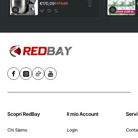
Planetaria con
€170,05
€179,00
Tirapasta Pastaio
10&Lode G20113,
1500 W, 10 Litri,
Acciaio
Inossidabile, 6
velocità,
Nero/Acciaio -
Grigio
Scopri RedBay
Il mio Account
Servi
Chi Siamo
Login
Conta