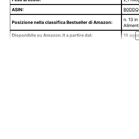
ASIN:
B0DDQ
n. 13 i
Posizione nella classifica Bestseller di Amazon:
Aliment
Disponibile su Amazon.it a partire dal:
19 ago