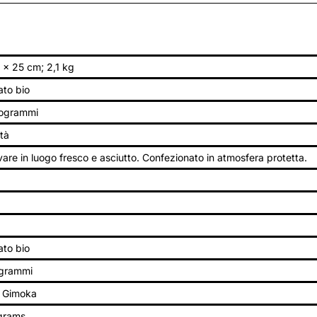
 x 25 cm; 2,1 kg
ato bio
logrammi
tà
are in luogo fresco e asciutto. Confezionato in atmosfera protetta.
ato bio
igrammi
 Gimoka
ograms