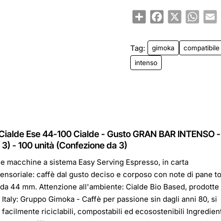
Share
Facebook
X
Whats
E
Tag:
gimoka
compatibile
intenso
 Cialde Ese 44-100 Cialde - Gusto GRAN BAR INTENSO -
 3) - 100 unità (Confezione da 3)
le macchine a sistema Easy Serving Espresso, in carta
sensoriale: caffè dal gusto deciso e corposo con note di pane t
e da 44 mm. Attenzione all'ambiente: Cialde Bio Based, prodotte
Italy: Gruppo Gimoka - Caffè per passione sin dagli anni 80, si
acilmente riciclabili, compostabili ed ecosostenibili Ingredient