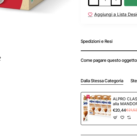
Aggiungi a Lista Desi
Spedizioni e Resi
?
Come pagare questo oggetto
Dalla Stessa Categoria
Ste
ALPRO CLAS
alla MANDO
vegetale con
€20,44
€21,5
B12 e D2, E 
Litro)