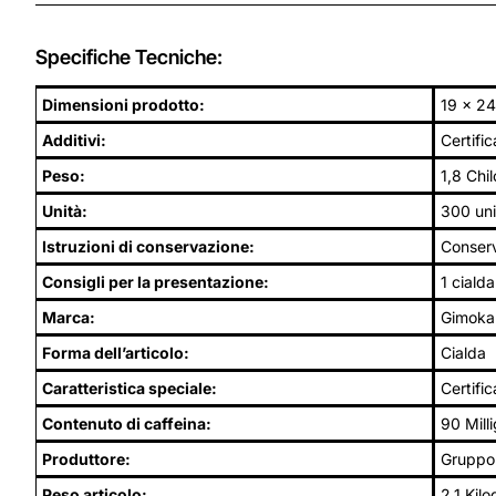
Specifiche Tecniche:
Dimensioni prodotto:
19 x 24
Additivi:
Certific
Peso:
1,8 Chi
Unità:
300 uni
Istruzioni di conservazione:
Conserv
Consigli per la presentazione:
1 cialda
Marca:
Gimoka
Forma dell’articolo:
Cialda
Caratteristica speciale:
Certific
Contenuto di caffeina:
90 Mill
Produttore:
Gruppo
Peso articolo:
2,1 Kil