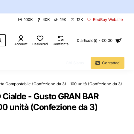
100K
40K
19K
12K
RedBay Website
0 articolo(i) - €0,00
Account
Desiderati
Confronta
Chi Siamo
Contattaci
rta Compostabile (Confezione da 3) - 100 unità (Confezione da 3)
0 Cialde - Gusto GRAN BAR
00 unità (Confezione da 3)