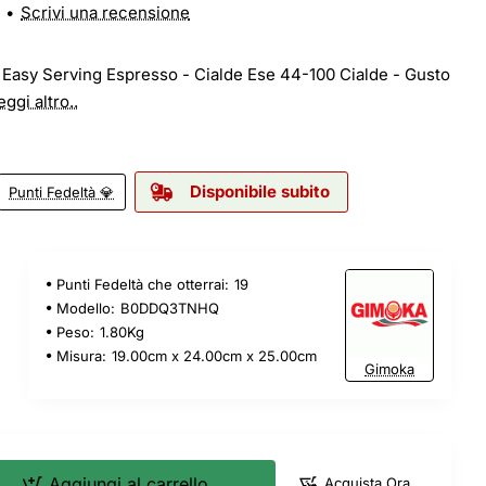
•
Scrivi una recensione
 Easy Serving Espresso - Cialde Ese 44-100 Cialde - Gusto
eggi altro..
Disponibile subito
Punti Fedeltà 💎
Punti Fedeltà che otterrai:
19
Modello:
B0DDQ3TNHQ
Peso:
1.80Kg
Misura:
19.00cm x 24.00cm x 25.00cm
Gimoka
Aggiungi al carrello
Acquista Ora