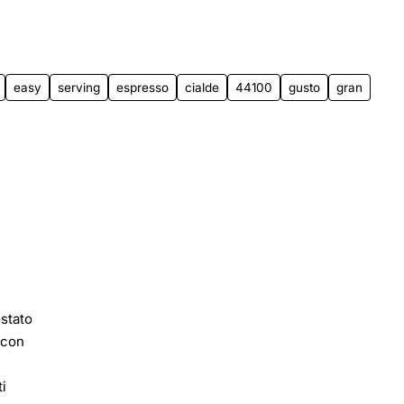
App
mail
easy
serving
espresso
cialde
44100
gusto
gran
ostato
 con
i