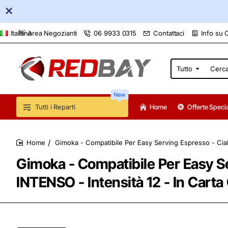
👋 Area Negozianti
06 9933 0315
Contattaci
Info su 
Italiano
Tutto
Cerca
qui...
New
Tutti i Reparti
Home
Offerte Specia
Gimoka - Compatibile Per Easy Serving Espresso - Cia
home
Gimoka - Compatibile Per Easy S
INTENSO - Intensità 12 - In Cart