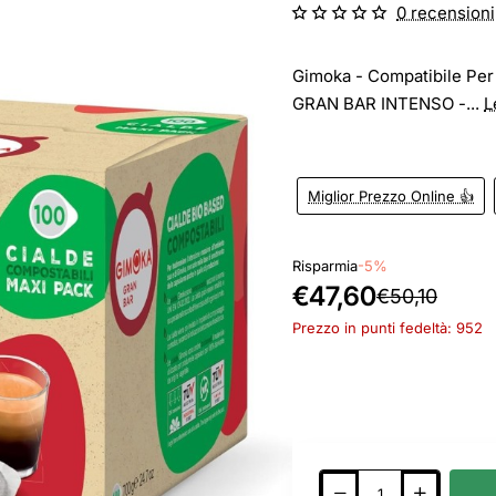
0 recensioni
Gimoka - Compatibile Per
GRAN BAR INTENSO -...
L
Miglior Prezzo Online 👍
Risparmia
-5%
€47,60
€50,10
Prezzo in punti fedeltà: 952