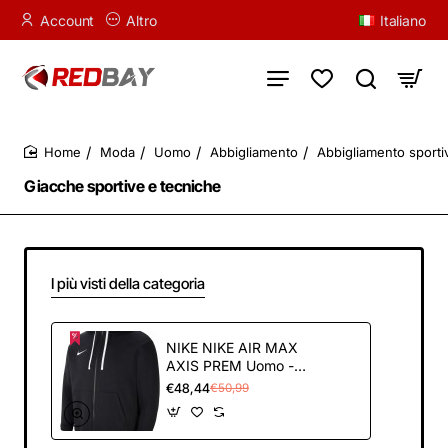
Account
Altro
Italiano
Moda
Uomo
Abbigliamento
Abbigliamento sporti
home
Giacche sportive e tecniche
I più visti della categoria
NIKE NIKE AIR MAX
AXIS PREM Uomo -
S Nero (Nero/Bianco)
€48,44
€50,99