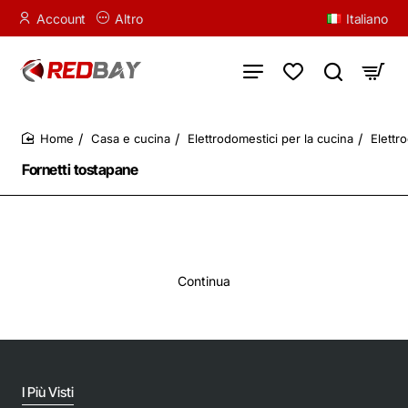
Account
Altro
Italiano
Casa e cucina
Elettrodomestici per la cucina
Elettr
home
Fornetti tostapane
Continua
I Più Visti