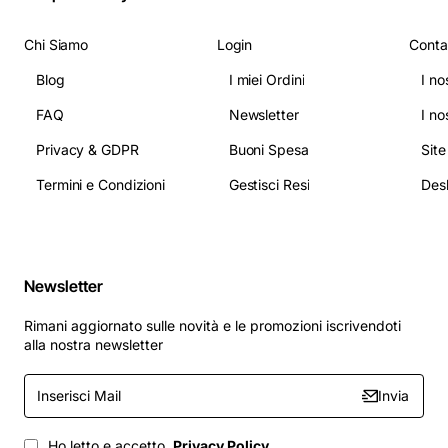
Chi Siamo
Login
Conta
Blog
I miei Ordini
I no
FAQ
Newsletter
I no
Privacy & GDPR
Buoni Spesa
Sit
Termini e Condizioni
Gestisci Resi
Newsletter
Rimani aggiornato sulle novità e le promozioni iscrivendoti
alla nostra newsletter
Inserisci
Invia
Mail
Ho letto e accetto
Privacy Policy