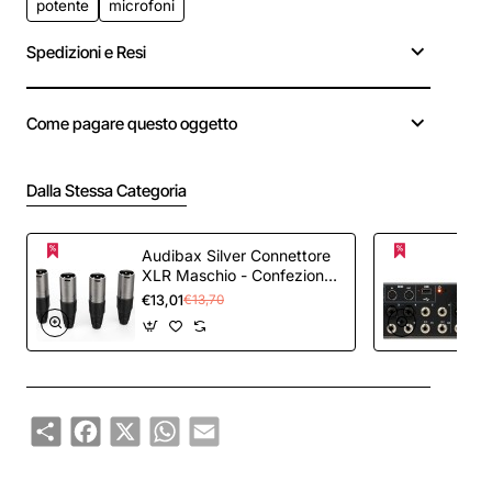
potente
microfoni
Spedizioni e Resi
Come pagare questo oggetto
Dalla Stessa Categoria
Audibax Silver Connettore
XLR Maschio - Confezione
da 10 Pezzi - Connettori
€13,01
€13,70
OFC ad Alta Trasmissione
del Segnale - Rivestiti in
PVC - Massimo Isolamento
- Diametro 6mm - Colore
Nero
Share
Facebook
X
WhatsApp
Email