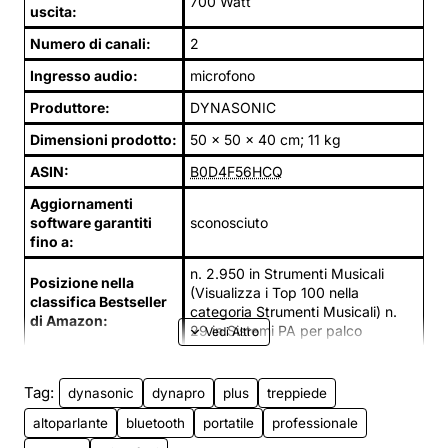
700 Watt
uscita:
Numero di canali:
2
Ingresso audio:
microfono
Produttore:
DYNASONIC
Dimensioni prodotto:
50 x 50 x 40 cm; 11 kg
ASIN:
B0D4F56HCQ
Aggiornamenti
software garantiti
sconosciuto
fino a:
n. 2.950 in Strumenti Musicali
Posizione nella
(Visualizza i Top 100 nella
classifica Bestseller
categoria Strumenti Musicali) n.
di Amazon:
29 in Sistemi PA per palco
Tag:
dynasonic
dynapro
plus
treppiede
altoparlante
bluetooth
portatile
professionale