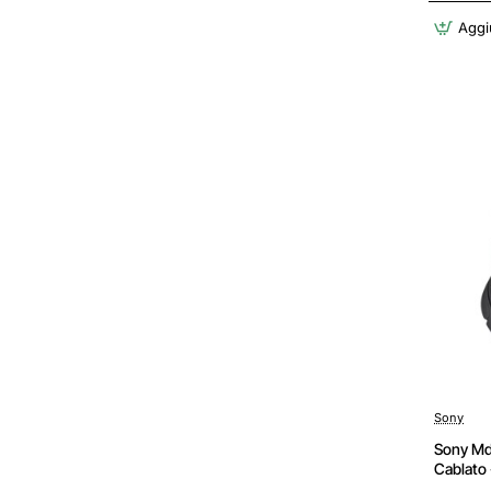
Aggiu
Sony
Sony Md
Cablato 