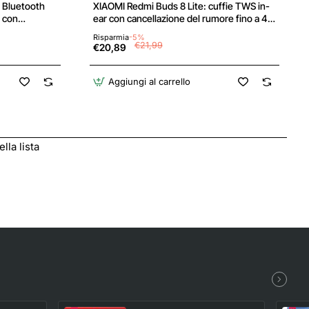
 Bluetooth
XIAOMI Redmi Buds 8 Lite: cuffie TWS in-
r con
ear con cancellazione del rumore fino a 42
trollo Touch,
dB, driver da 12,4 mm per bassi potenti,
Risparmia
-5%
ale
autonomia fino a 36h, 5 EQ e Bluetooth
€21,99
€20,89
, Android/iOS,
5.4, Bianco
Aggiungi al carrello
lla lista