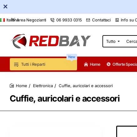
👋 Area Negozianti
06 9933 0315
Contattaci
Info su 
Italiano
Tutto
Cerca
qui...
New
Tutti i Reparti
Home
Offerte Specia
Elettronica
Cuffie, auricolari e accessori
home
Cuffie, auricolari e accessori