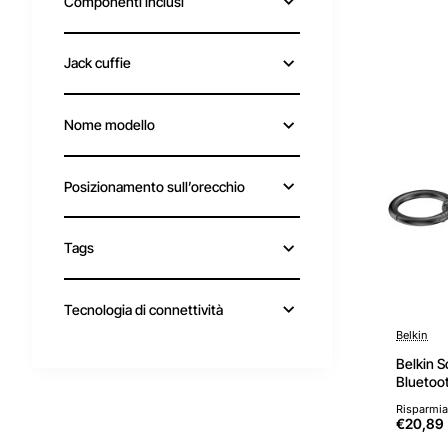
Componenti inclusi
Jack cuffie
Nome modello
Posizionamento sull’orecchio
Tags
Tecnologia di connettività
Belkin
Belkin 
Bluetoo
Resisten
Risparmia
In Ear W
€20,89
Laptop, 