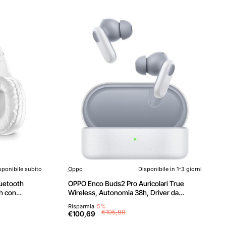
sponibile subito
Oppo
Disponibile in 1-3 giorni
uetooth
OPPO Enco Buds2 Pro Auricolari True
th con
Wireless, Autonomia 38h, Driver da
me 8h -
12.4mm, Bluetooth 5.3, Raggio 10m,
Risparmia
-5%
anco
Controlli Touch, Cancellazione del rumore
€105,99
€100,69
IA, Android e iOS, IP55, [Versione