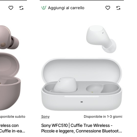
Italiana],White - Pro White
Aggiungi al carrello
sponibile subito
Sony
Disponibile in 1-3 giorni
eless con
Sony WFC510 | Cuffie True Wireless -
Cuffie in-ear
Piccole e leggere, Connessione Bluetooth
ta della
Multipoint, Ambient Sound,