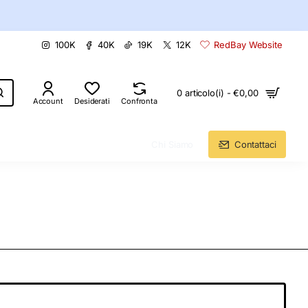
100K
40K
19K
12K
RedBay Website
0 articolo(i) - €0,00
Account
Desiderati
Confronta
Chi Siamo
Contattaci