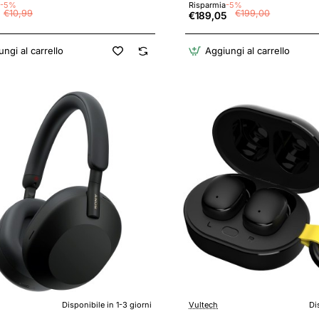
-5%
Risparmia
-5%
Batteria, Ricarica rapida, IPX4
€10,99
€199,00
€189,05
Google Assistant, iOS e Andr
Fumé - Rosa fumè
ngi al carrello
Aggiungi al carrello
Disponibile in 1-3 giorni
Vultech
Di