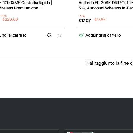
-1000XM5 Custodia Rigida |
VulTech EP-30BK DRIP Cuffie
Wireless Premium con
5.4, Auricolari Wireless In-Ea
zione del Rumore, Bluetooth,
Microfono, 14 Ore Totali, Con
-5%
-5%
 Chiare,Hi-Res Audio, Fino a 30
Ricarica USB-C, Controllo voc
€229,00
€17,97
€17,07
utonomia, Compatibili con iOS e
Siri/Google, Suono Bilanciato
– Black - Nero
nere - Drip BK
ngi al carrello
Aggiungi al carrello
Hai raggiunto la fine de