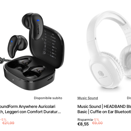
Disponibile subito
Music Sound
Di
Nuovo
SoundForm Anywhere Auricolari
Music Sound | HEADBAND Bl
th, Leggeri con Comfort Duraturo,
Basic | Cuffie on Ear Bluetoo
za all'Acqua di Grado IPX4, Cuffie
Archetto Estendibile - PlayTi
-5%
Risparmia
-5%
ireless per iPhone, iPad, Tablet,
Colore Bianco, One Size - Bi
€21,99
€9,00
€8,55
Corsa, Sport e Altro, Nero - Black