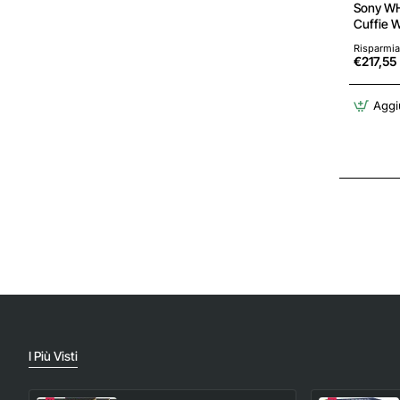
Sony WH
Cuffie 
Cancella
Risparmia
Chiamate
€217,55
Ore di A
Android 
Aggiu
I Più Visti