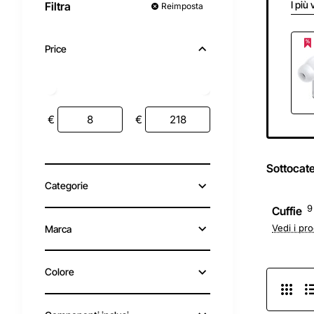
I più 
Filtra
Reimposta
Price
€
€
Sottocat
Categorie
9
Cuffie
Vedi i pro
Marca
Colore