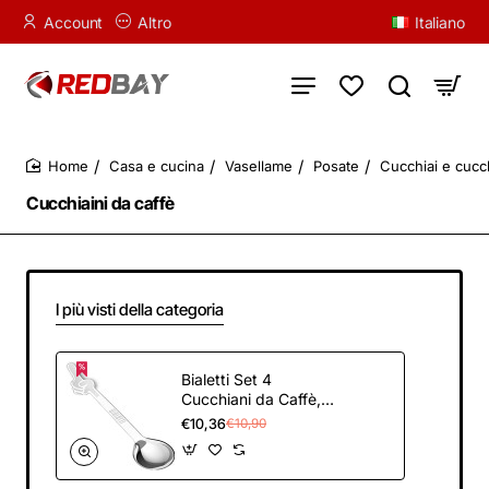
Account
Altro
Italiano
Casa e cucina
Vasellame
Posate
Cucchiai e cucch
home
Cucchiaini da caffè
I più visti della categoria
Bialetti Set 4
Cucchiani da Caffè,
Acciaio Inox 18/8
€10,36
€10,90