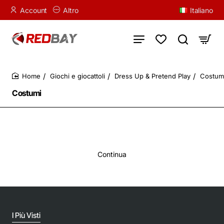
Account
Altro
Italiano
Giochi e giocattoli
Dress Up & Pretend Play
Costumi
home
Costumi
Continua
I Più Visti