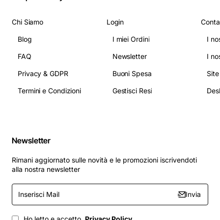
Chi Siamo
Login
Conta
Blog
I miei Ordini
I no
FAQ
Newsletter
I no
Privacy & GDPR
Buoni Spesa
Sit
Termini e Condizioni
Gestisci Resi
Newsletter
Rimani aggiornato sulle novità e le promozioni iscrivendoti
alla nostra newsletter
Inserisci
Invia
Mail
Ho letto e accetto
Privacy Policy