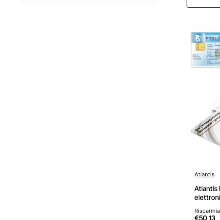
Atlantis
Atlantis 
elettroni
lettore 
Risparmia
servizi,
€50,13