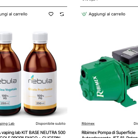
ascicolo sanitario
ngi al carrello
Aggiungi al carrello
aping Lab
Disponibile subito
Ribimex
Di
vaping lab KIT BASE NEUTRA 500
Ribimex Pompa di Superficie
ICOLE PROPILENICO + GLICERINA
Autoadescante JET 81, Pote