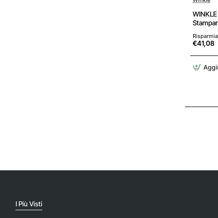
WINKLE 
Stampant
acqua | 
Risparmia
agli urti
€41,08
Finitura 
Aggiu
I Più Visti