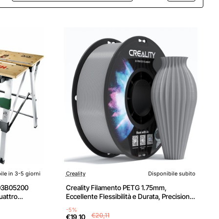
ile in 3-5 giorni
Creality
Disponibile subito
03B05200
Creality Filamento PETG 1.75mm,
uattro
Eccellente Flessibilità e Durata, Precisione
Dimensionale +/- 0.03mm, 1kg (2,2 libbre)
-5%
per Stampanti 3D, PETG Grigio - 1KG Grigio
€20,11
€19,10