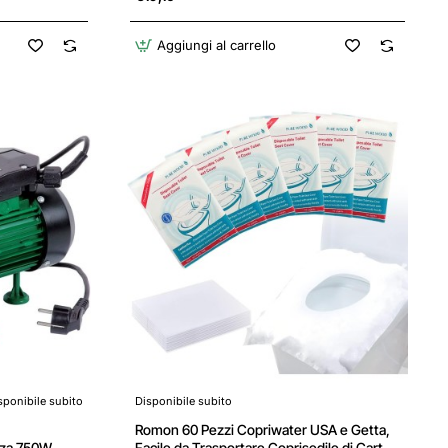
Aggiungi al carrello
sponibile subito
Disponibile subito
Romon 60 Pezzi Copriwater USA e Getta,
nza 750W,
Facile da Trasportare Coprisedile di Carta