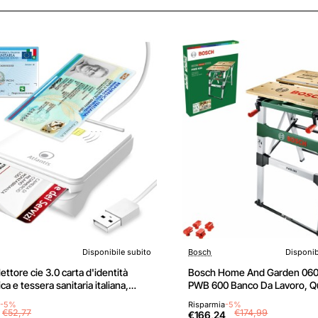
Disponibile subito
Bosch
Disponib
Nuovo
lettore cie 3.0 carta d'identità
Bosch Home And Garden 06
ca e tessera sanitaria italiana,
PWB 600 Banco Da Lavoro, Q
smart card cns carta nazionale dei
Ganasce Di Serraggio
-5%
Risparmia
-5%
 adatto per INPS, Ag. delle entrate,
€52,77
€174,99
€166,24