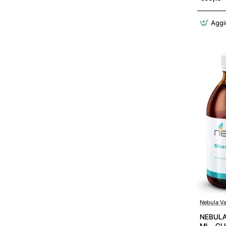
INAIL, F
Aggiu
Nebula V
NEBULA 
ML - GL