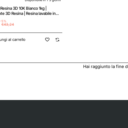
Resina 3D 10K Bianco 1kg |
e 3D Resina | Resina lavabile in
Stampanti DLP e LCD | Resistente
-5%
 | Alta precisione e basso odore |
€43,24
dettagliata - cristal blanco
ngi al carrello
Hai raggiunto la fine de