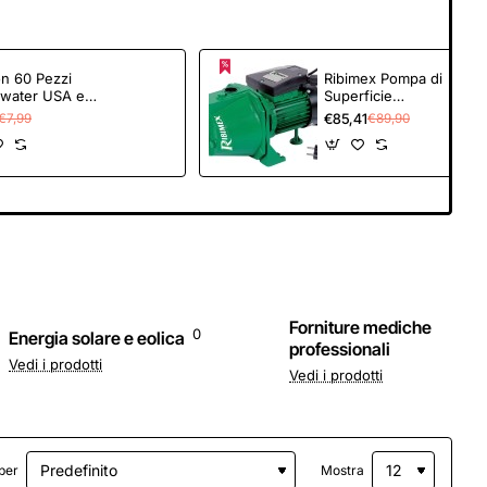
n 60 Pezzi
Ribimex Pompa di
iwater USA e
Superficie
, Facile da
Autoadescante JET
€85,41
€7,99
€89,90
ortare
81, Potenza 750W,
sedile di Carta
Portata 2400 L/h, 3,5
acquabile per
Bar, Prevalenza 35 m,
i all'aperto in
Aspirazione Fino a 7
 - 60pcs/ 42.5 x
m, Corpo in Alluminio,
Ideale per Irrigazione
e Uso Domestico -
PRJET81
Forniture mediche
0
Energia solare e eolica
professionali
Vedi i prodotti
Vedi i prodotti
per
Mostra