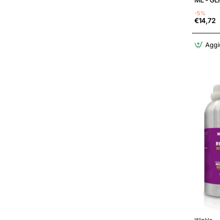
VEGETA
-5%
€14,72
Aggiu
Winkle