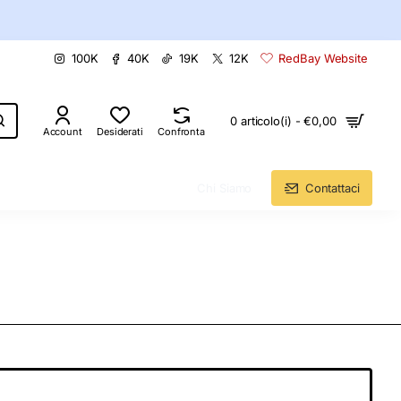
100K
40K
19K
12K
RedBay Website
0 articolo(i) - €0,00
Account
Desiderati
Confronta
Chi Siamo
Contattaci