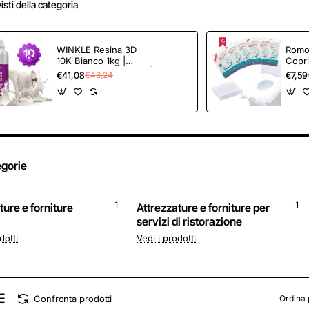
visti della categoria
WINKLE Resina 3D
Romo
10K Bianco 1kg |
Copr
Stampante 3D Resina |
Getta
€41,08
€7,59
€43,24
Resina lavabile in
Trasp
acqua | Stampanti DLP
Copri
e LCD | Resistente agli
Risci
urti | Alta precisione e
Viagg
basso odore | Finitura
Hotel
dettagliata - cristal
36cm
blanco
egorie
1
1
ture e forniture
Attrezzature e forniture per
servizi di ristorazione
dotti
Vedi i prodotti
Confronta prodotti
Ordina 