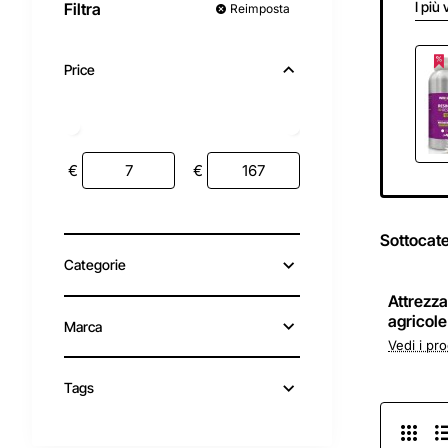
I più 
Filtra
Reimposta
Price
€
€
Sottocat
Categorie
Attrezza
agricole
Marca
Vedi i pro
Tags