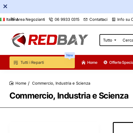
👋 Area Negozianti
06 9933 0315
Contattaci
Info su 
Italiano
Tutto
Cerca
qui...
New
Tutti i Reparti
Home
Offerte Specia
Commercio, Industria e Scienza
home
Commercio, Industria e Scienza