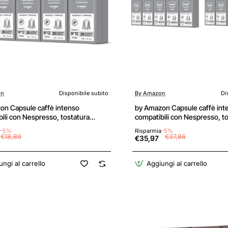
on
Disponibile subito
By Amazon
Di
on Capsule caffè intenso
by Amazon Capsule caffè int
ili con Nespresso, tostatura
compatibili con Nespresso, t
 capsule in alluminio, 100 unità, 5
intensa, capsule in alluminio, 
-5%
Risparmia
-5%
ni da 20 - Certificato Rainforest
confezioni da 20 - Certificato
€18,89
€37,86
€35,97
 - 20 unità (Confezione da 5)
Alliance (Confezione da 2) - 2
(Confezione da 10)
ngi al carrello
Aggiungi al carrello