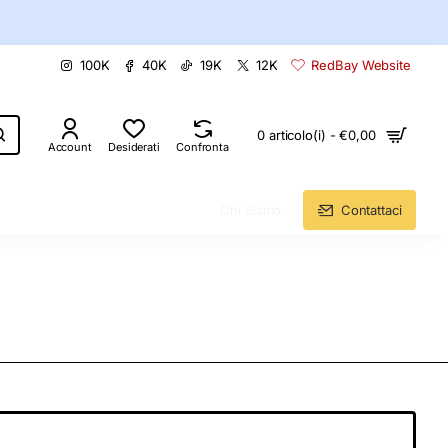
100K
40K
19K
12K
RedBay Website
0 articolo(i) - €0,00
Account
Desiderati
Confronta
Chi Siamo
Contattaci