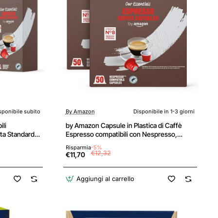
sponibile subito
By Amazon
Disponibile in 1-3 giorni
li
by Amazon Capsule in Plastica di Caffè
ta Standard
Espresso compatibili con Nespresso,
tà, 4
Tostatura Media, 100 Pezzi (2 Confezioni
Risparmia
-5%
 Rainforest
da 50) - Certificato Rainforest Alliance - 50
€12,32
€11,70
ne da 4)
unità (Confezione da 2)
Aggiungi al carrello