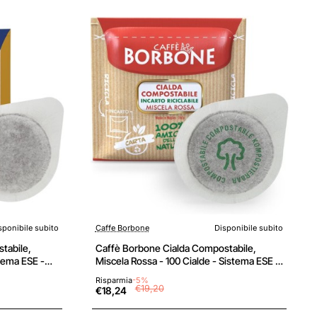
sponibile subito
Caffe Borbone
Disponibile subito
tabile,
Caffè Borbone Cialda Compostabile,
stema ESE -
Miscela Rossa - 100 Cialde - Sistema ESE -
Miscela Rossa
Risparmia
-5%
€19,20
€18,24