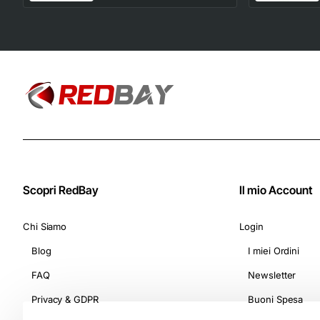
deciso e corposo (10
Astucci da 10
Capsule) - Adatte
per Macchine
Nespresso Original
Scopri RedBay
Il mio Account
Chi Siamo
Login
Blog
I miei Ordini
FAQ
Newsletter
Privacy & GDPR
Buoni Spesa