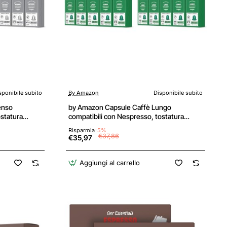
sponibile subito
By Amazon
Disponibile subito
enso
by Amazon Capsule Caffè Lungo
ostatura
compatibili con Nespresso, tostatura
100 unità, 5
media, 100 unità, 5 confezioni da 20 -
Risparmia
-5%
 Rainforest
Certificato Rainforest Alliance (Confezione
€37,86
€35,97
0 unità
da 2) - 20 unità (Confezione da 10)
Aggiungi al carrello