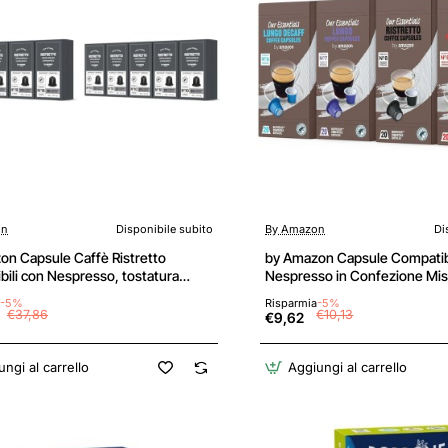
on
Disponibile subito
By Amazon
Di
on Capsule Caffè Ristretto
by Amazon Capsule Compatibi
ili con Nespresso, tostatura
Nespresso in Confezione Mis
apsule in alluminio, 100 unità, 5
Caffè, tostatura media, 80 uni
-5%
Risparmia
-5%
ni da 20 - Certificato Rainforest
confezioni da 20 - Certificato
€37,86
€10,13
€9,62
 (Confezione da 2) - 20 unità
Alliance - 20 unità (Confezio
one da 10)
ngi al carrello
Aggiungi al carrello