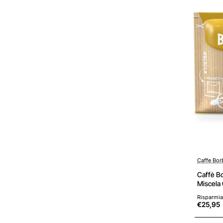
Caffe Bo
Caffè B
Miscela 
Miscela
Risparmia
€25,95