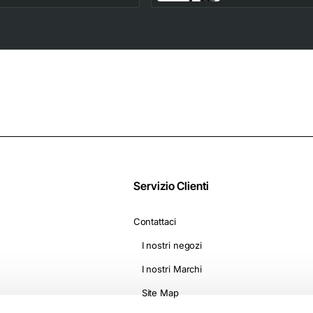
Compatibili con le
Viaggio, Bacchetta e
Macchine Nescafè*
Diffusore per styling
Dolce Gusto* -
2 livelli di
Camomilla con
riscaldamento e
Melatonina
ventola, On The Go
D1500
Servizio Clienti
Contattaci
I nostri negozi
I nostri Marchi
Site Map