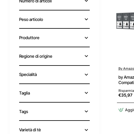
Numero di articoli
Peso articolo
Produttore
Regione di origine
By Amaz
Specialità
by Amaz
Compatib
media, c
Risparmia
Taglia
confezio
€35,97
Alliance
(Confezi
Aggiu
Tags
Varietà di tè