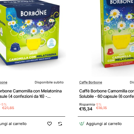
rbone
Disponibile subito
Caffe Borbone
Di
orbone Camomilla con Melatonina
Caffè Borbone Camomilla co
sule (4 confezioni da 16) -
Solubile - 60 capsule (6 confe
bili con le Macchine Nescafè*
Compatibili con le Macchine 
-5%
Risparmia
-5%
usto* - Camomilla con Melatonina
domestico Nespresso* - Cam
€21,85
€16,15
€15,34
Melatonina
ngi al carrello
Aggiungi al carrello