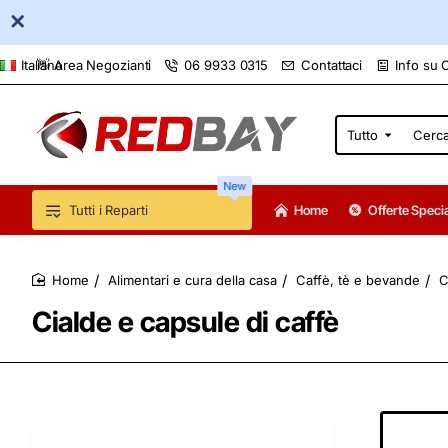
👋 Area Negozianti
06 9933 0315
Contattaci
Info su 
Italiano
Tutto
Cerca
qui...
New
Tutti i Reparti
Home
Offerte Specia
Alimentari e cura della casa
Caffè, tè e bevande
C
home
Cialde e capsule di caffè