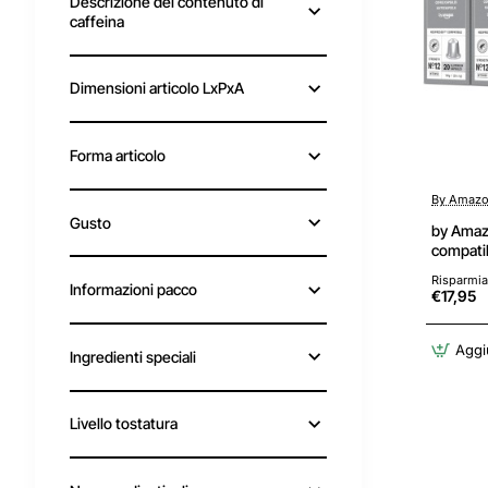
Descrizione del contenuto di
caffeina
Dimensioni articolo LxPxA
Forma articolo
By Amaz
Gusto
by Amaz
compatib
intensa,
Risparmia
confezio
Informazioni pacco
€17,95
Alliance
Aggiu
Ingredienti speciali
Livello tostatura