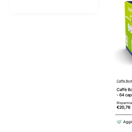
Caffe Bo
Caffè B
- 64 cap
Compati
Risparmia
Dolce G
€20,76
Aggiu