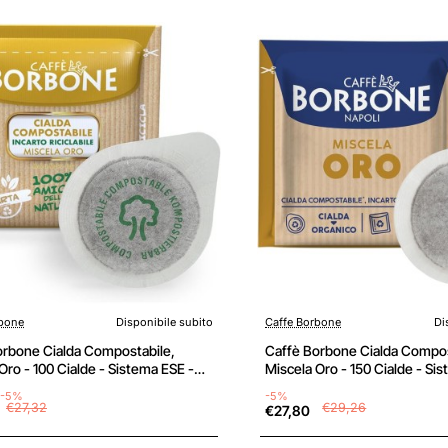
rbone
Disponibile subito
Caffe Borbone
Di
orbone Cialda Compostabile,
Caffè Borbone Cialda Compos
Oro - 100 Cialde - Sistema ESE -
Miscela Oro - 150 Cialde - Si
 Oro
Miscela Oro
-5%
-5%
€27,32
€29,26
€27,80