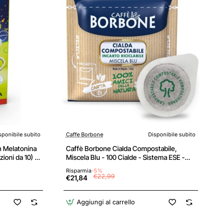
sponibile subito
Caffe Borbone
Disponibile subito
n Melatonina
Caffè Borbone Cialda Compostabile,
zioni da 10) -
Miscela Blu - 100 Cialde - Sistema ESE -
ad uso
Miscela Blu
Risparmia
-5%
omilla Con
€22,99
€21,84
Aggiungi al carrello