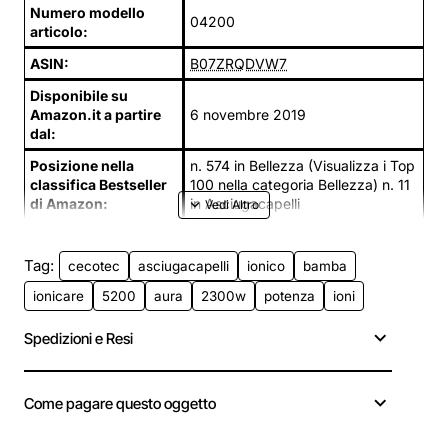
Numero modello
04200
articolo:
ASIN:
B07ZRQDVW7
Disponibile su
Amazon.it a partire
6 novembre 2019
dal:
Posizione nella
n. 574 in Bellezza (Visualizza i Top
classifica Bestseller
100 nella categoria Bellezza) n. 11
di Amazon:
in Asciugacapelli
Tag:
cecotec
asciugacapelli
ionico
bamba
ionicare
5200
aura
2300w
potenza
ioni
Spedizioni e Resi
Come pagare questo oggetto