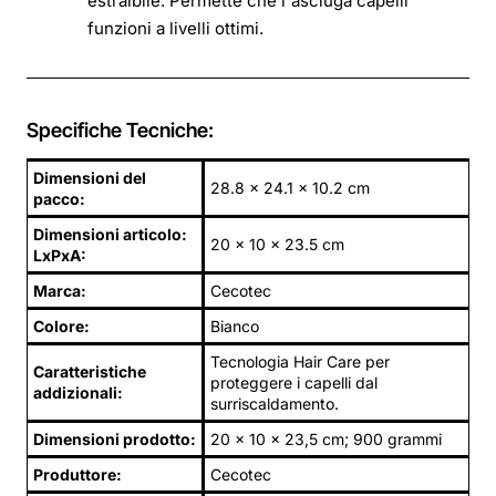
estraibile. Permette che l'asciuga capelli
funzioni a livelli ottimi.
Specifiche Tecniche:
Dimensioni del
28.8 x 24.1 x 10.2 cm
pacco:
Dimensioni articolo:
20 x 10 x 23.5 cm
LxPxA:
Marca:
Cecotec
Colore:
Bianco
Tecnologia Hair Care per
Caratteristiche
proteggere i capelli dal
addizionali:
surriscaldamento.
Dimensioni prodotto:
20 x 10 x 23,5 cm; 900 grammi
Produttore:
Cecotec