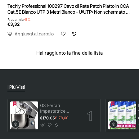
Techly Professional 100297 Cavo di Rete Patch Piatto in CCA
Cat.5E Bianco UTP 3 Metri Bianco - U/UTP: Non schermato 3
m Bianco
Risparmia
-5%
€3,32
Aggiungi al carrello
Hai raggiunto la fine della lista
I Più Visti
G3 Ferrari
Impastatrice
Planetaria con
€170,05
€179,00
Tirapasta Pastaio
10&Lode G20113,
1500 W, 10 Litri,
Acciaio