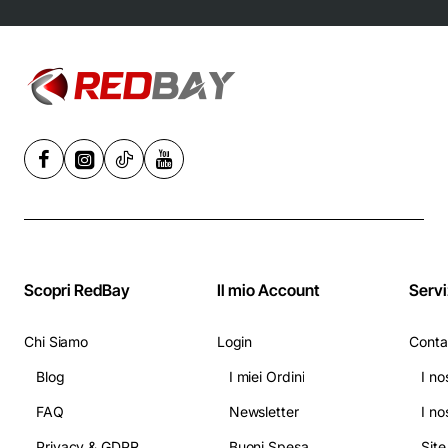
Inossidabile, 6
velocità,
Nero/Acciaio -
Grigio
Scopri RedBay
Il mio Account
Servi
Chi Siamo
Login
Conta
Blog
I miei Ordini
I no
FAQ
Newsletter
I no
Privacy & GDPR
Buoni Spesa
Sit