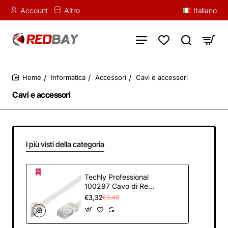
Account
Altro
Italiano
Informatica
Accessori
Cavi e accessori
home
Cavi e accessori
I più visti della categoria
Techly Professional
100297 Cavo di Rete
Patch Piatto in CCA
€3,32
€3,49
Cat.5E Bianco UTP 3
Metri Bianco -
U/UTP: Non