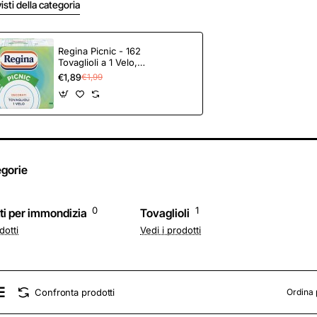
visti della categoria
Regina Picnic - 162
Tovaglioli a 1 Velo,
Pratici e Vivaci,
€1,89
€1,99
Decorazioni Assortite,
100% Pura Cellulosa
Certificata FSC® - 1
Confezione da 162
egorie
0
1
ti per immondizia
Tovaglioli
dotti
Vedi i prodotti
Confronta prodotti
Ordina 