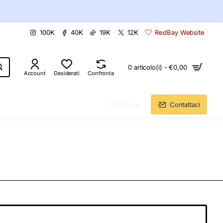
100K
40K
19K
12K
RedBay Website
0 articolo(i) - €0,00
Account
Desiderati
Confronta
Chi Siamo
Contattaci