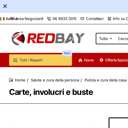
👋 Area Negozianti
06 9933 0315
Contattaci
Info su 
Italiano
Tutto
Cerca
qui...
New
Tutti i Reparti
Home
Offerte Specia
Salute e cura della persona
Pulizia e cura della casa
home
Carte, involucri e buste