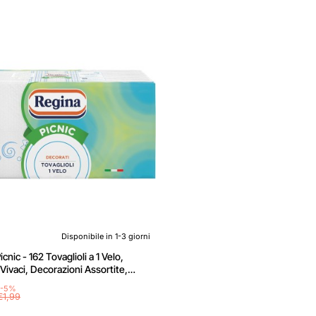
Disponibile in 1-3 giorni
cnic - 162 Tovaglioli a 1 Velo,
e Vivaci, Decorazioni Assortite,
a Cellulosa Certificata FSC® - 1
-5%
one da 162
€1,99