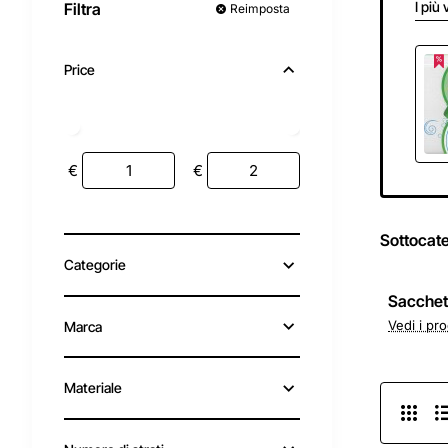
I più 
Filtra
Reimposta
Price
€
€
Sottocat
Categorie
Sacchet
Vedi i pro
Marca
Materiale