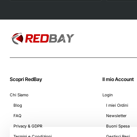
Astucci da 10
Capsule) - Adatte
per Macchine
Nespresso Original
Scopri RedBay
Il mio Account
Chi Siamo
Login
Blog
I miei Ordini
FAQ
Newsletter
Privacy & GDPR
Buoni Spesa
Termini e Condizioni
Gestisci Resi