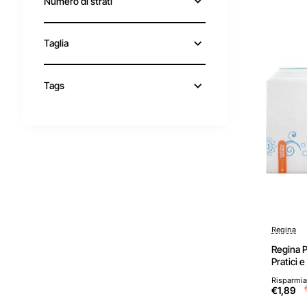
Numero di strati
Taglia
Tags
Regina
Regina Pi
Pratici 
100% Pur
Risparmia
Confezi
€1,89