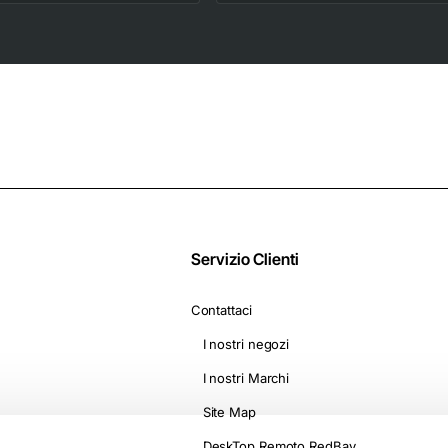
Macchine Nescafè*
Diffusore per styling
Dolce Gusto* -
2 livelli di
Camomilla con
riscaldamento e
Melatonina
ventola, On The Go
D1500
Servizio Clienti
Contattaci
I nostri negozi
I nostri Marchi
Site Map
DeskTop Remoto RedBay