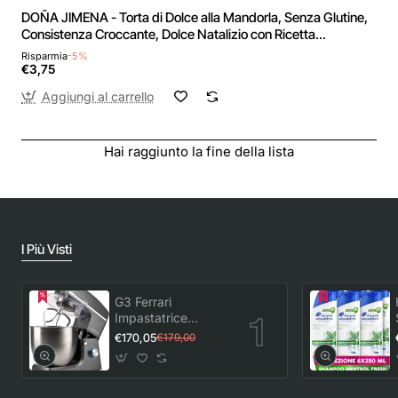
DOÑA JIMENA - Torta di Dolce alla Mandorla, Senza Glutine,
Consistenza Croccante, Dolce Natalizio con Ricetta
Artigianale, Qualità Extra, Formato Rotondo, Torrone
Risparmia
-5%
tradizionale, 150 g
€3,75
Aggiungi al carrello
Hai raggiunto la fine della lista
I Più Visti
G3 Ferrari
Impastatrice
Planetaria con
€170,05
€179,00
Tirapasta Pastaio
10&Lode G20113,
1500 W, 10 Litri,
Acciaio