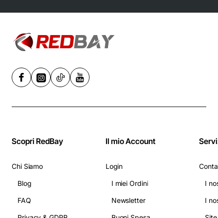
Inossidabile, 6
velocità,
Nero/Acciaio -
Grigio
Scopri RedBay
Il mio Account
Servi
Chi Siamo
Login
Conta
Blog
I miei Ordini
I no
FAQ
Newsletter
I no
Privacy & GDPR
Buoni Spesa
Sit