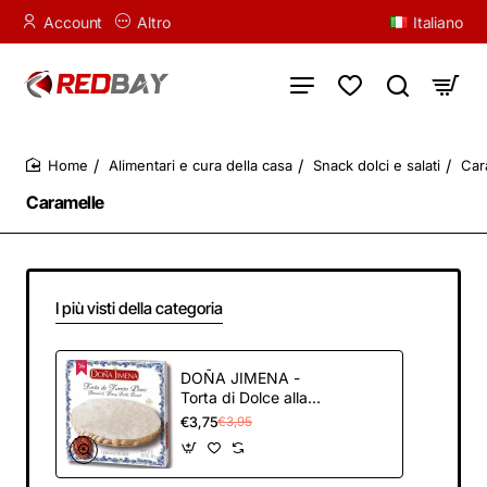
Account
Altro
Italiano
Alimentari e cura della casa
Snack dolci e salati
Car
home
Caramelle
I più visti della categoria
DOÑA JIMENA -
Torta di Dolce alla
Mandorla, Senza
€3,75
€3,95
Glutine, Consistenza
Croccante, Dolce
Natalizio con Ricetta