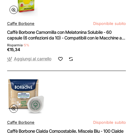
Caffe Borbone
Disponibile subito
Caffè Borbone Camomilla con Melatonina Solubile - 60
capsule (6 confezioni da 10) - Compatibili con le Macchine ad
uso domestico Nespresso* - Camomilla Con Melatonina
Risparmia
-5%
€15,34
Aggiungi al carrello
Caffe Borbone
Disponibile subito
Caffè Borbone Cialda Compostabile, Miscela Blu - 100 Cialde