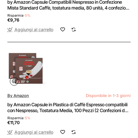
by Amazon Capsule Compatibili Nespresso in Confezione
Mista Standard Caffè, tostatura media, 80 unità, 4 confezioni
da 20 - Certificato Rainforest Alliance - 20 unità (Confezione
Risparmia
-5%
da 4)
€9,76
Aggiungi al carrello
By Amazon
Disponibile in 1-3 giorni
by Amazon Capsule in Plastica di Caffè Espresso compatibili
con Nespresso, Tostatura Media, 100 Pezzi (2 Confezioni da
50) - Certificato Rainforest Alliance - 50 unità (Confezione da
Risparmia
-5%
2)
€11,70
Aggiungi al carrello