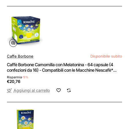
Caffe Borbone
Disponibile subito
Caffè Borbone Camomilla con Melatonina - 64 capsule (4
confezioni da 16) - Compatibili con le Macchine Nescafè*
Dolce Gusto* - Camomilla con Melatonina
Risparmia
-5%
€20,76
Aggiungi al carrello