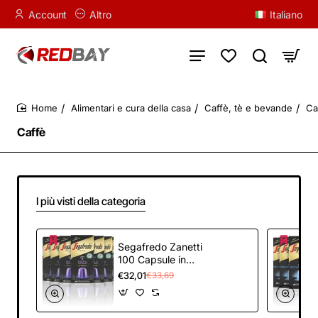
Account
Altro
Italiano
Alimentari e cura della casa
Caffè, tè e bevande
Ca
home
Caffè
I più visti della categoria
Segafredo Zanetti
100 Capsule in
Alluminio compatibili
€32,01
€33,69
con Nespresso di
Caffè 100% Perù
ricco e vellutato (10