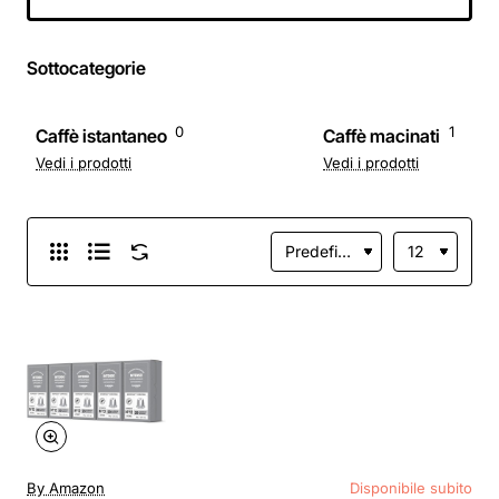
Astucci da 10
Capsule) - Adatte
per Macchine
Sottocategorie
Nespresso Original
0
1
Caffè istantaneo
Caffè macinati
Vedi i prodotti
Vedi i prodotti
By Amazon
Disponibile subito