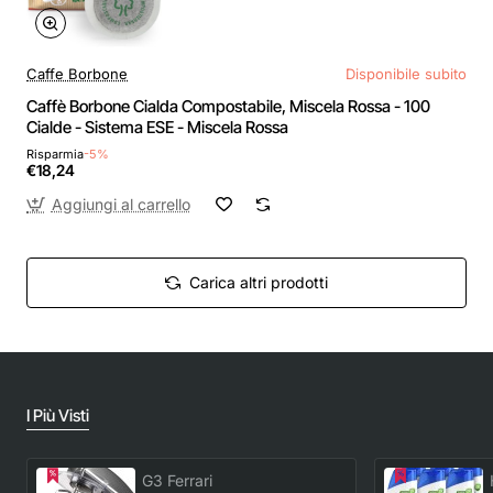
Caffe Borbone
Disponibile subito
Caffè Borbone Cialda Compostabile, Miscela Rossa - 100
Cialde - Sistema ESE - Miscela Rossa
Risparmia
-5%
€18,24
Aggiungi al carrello
Carica altri prodotti
I Più Visti
G3 Ferrari