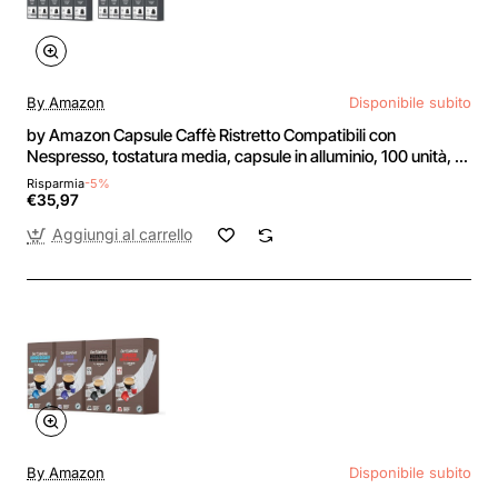
By Amazon
Disponibile subito
by Amazon Capsule Caffè Ristretto Compatibili con
Nespresso, tostatura media, capsule in alluminio, 100 unità, 5
confezioni da 20 - Certificato Rainforest Alliance (Confezione
Risparmia
-5%
da 2) - 20 unità (Confezione da 10)
€35,97
Aggiungi al carrello
By Amazon
Disponibile subito