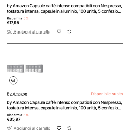
by Amazon Capsule caffè intenso compatibili con Nespresso,
tostatura intensa, capsule in alluminio, 100 unità, 5 confezioni
da 20 - Certificato Rainforest Alliance - 20 unità (Confezione
Risparmia
-5%
da 5)
€17,95
Aggiungi al carrello
By Amazon
Disponibile subito
by Amazon Capsule caffè intenso compatibili con Nespresso,
tostatura intensa, capsule in alluminio, 100 unità, 5 confezioni
da 20 - Certificato Rainforest Alliance (Confezione da 2) - 20
Risparmia
-5%
unità (Confezione da 10)
€35,97
Aggiungi al carrello