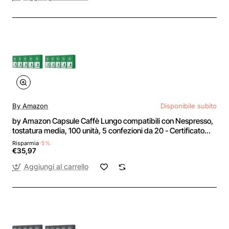
By Amazon
Disponibile subito
by Amazon Capsule Caffè Lungo compatibili con Nespresso,
tostatura media, 100 unità, 5 confezioni da 20 - Certificato
Rainforest Alliance (Confezione da 2) - 20 unità (Confezione
Risparmia
-5%
da 10)
€35,97
Aggiungi al carrello