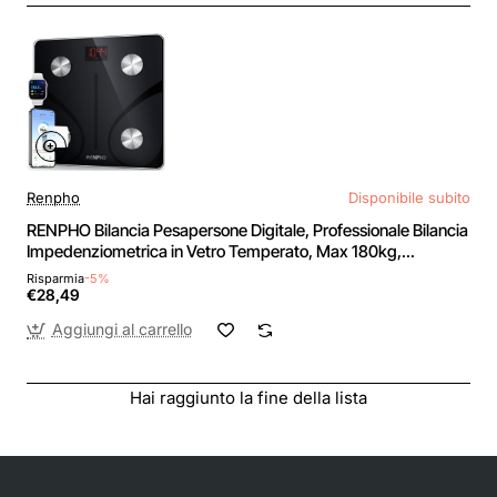
Renpho
Disponibile subito
RENPHO Bilancia Pesapersone Digitale, Professionale Bilancia
Impedenziometrica in Vetro Temperato, Max 180kg,
Bluetooth Bilancia Pesa Persona con App, Elis 1 - 280mm/11"
Risparmia
-5%
Nero
€28,49
Aggiungi al carrello
Hai raggiunto la fine della lista