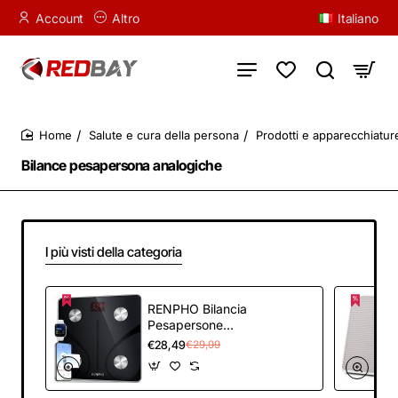
Account
Altro
Italiano
Salute e cura della persona
Prodotti e apparecchiatu
home
Bilance pesapersona analogiche
I più visti della categoria
RENPHO Bilancia
Pesapersone
Digitale,
€28,49
€29,99
Professionale
Bilancia
Impedenziometrica