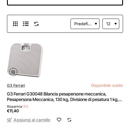
in Vetro Temperato,
Max 180kg,
Bluetooth Bilancia
Pesa Persona con
App, Elis 1 -
280mm/11" Nero
G3 Ferrari
Disponibile subito
G3 Ferrari G30048 Bilancia pesapersone meccanica,
Pesapersona Meccanica, 130 kg, Divisione di pesatura 1 kg,
Pedana antiscivolo, Facile lettura, Design vintage, Grigio
Risparmia
-5%
€11,40
Aggiungi al carrello