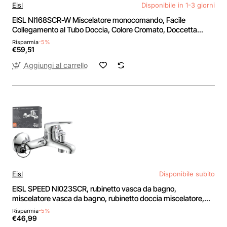
Eisl
Disponibile in 1-3 giorni
EISL NI168SCR-W Miscelatore monocomando, Facile
Collegamento al Tubo Doccia, Colore Cromato, Doccetta
Speed Bianco - Miscelatore Doccia Speed Bianco
Risparmia
-5%
€59,51
Aggiungi al carrello
Eisl
Disponibile subito
EISL SPEED NI023SCR, rubinetto vasca da bagno,
miscelatore vasca da bagno, rubinetto doccia miscelatore,
per la vasca da bagno, cromo - Miscelatore Per Vasca Da
Risparmia
-5%
Bagno Cromato
€46,99