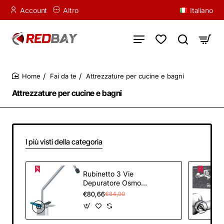
Account
Altro
Italiano
Fai da te
Attrezzature per cucine e bagni
home
Attrezzature per cucine e bagni
I più visti della categoria
Rubinetto 3 Vie
Depuratore Osmosi
Inversa
€80,66
€84,90