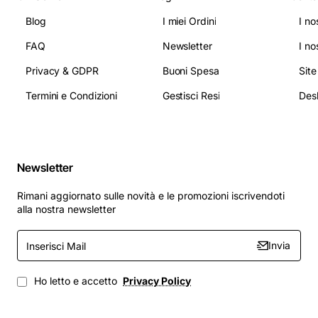
Blog
I miei Ordini
I no
FAQ
Newsletter
I no
Privacy & GDPR
Buoni Spesa
Sit
Termini e Condizioni
Gestisci Resi
Newsletter
Rimani aggiornato sulle novità e le promozioni iscrivendoti
alla nostra newsletter
Inserisci
Invia
Mail
Ho letto e accetto
Privacy Policy