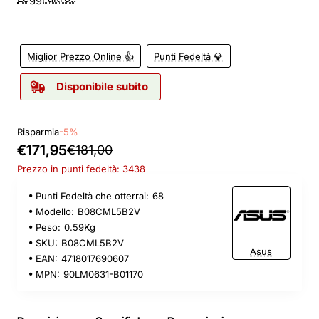
Miglior Prezzo Online 👍
Punti Fedeltà 💎
Disponibile subito
Risparmia
-5%
€171,95
€181,00
Prezzo in punti fedeltà: 3438
Punti Fedeltà che otterrai:
68
Modello:
B08CML5B2V
Peso:
0.59Kg
SKU:
B08CML5B2V
Asus
EAN:
4718017690607
MPN:
90LM0631-B01170